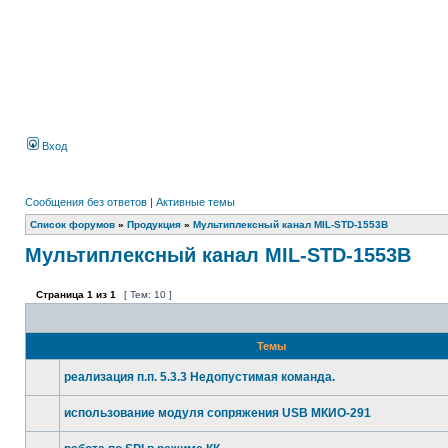
Вход
Сообщения без ответов
|
Активные темы
Список форумов
»
Продукция
»
Мультиплексный канал MIL-STD-1553B
Мультиплексный канал MIL-STD-1553B
Страница
1
из
1
[ Тем: 10 ]
Темы
реализация п.п. 5.3.3 Недопустимая команда.
использование модуля сопряжения USB МКИО-291