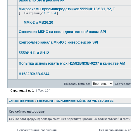
работа по SPI в режиме КК
Микросхемы приемопередатчиков 5559ИН13У, У1, У2, Т
[
На страницу:
1
,
2
,
3
,
4
]
ММК-2 и МВ26.20
Оконечник МКИО на последовательный канал SPI
Контроллер канала МКИО с интерфейсом SPI
5559ИН11 и ИН12
Попытка использовать м\сх Н1582ВЖ3В-0237 в качестве AM
Н1582ВЖ3В-0244
Показать темы за:
Сортироват
Страница
1
из
1
[ Тем: 10 ]
Список форумов
»
Продукция
»
Мультиплексный канал MIL-STD-1553B
Кто сейчас на форуме
Сейчас этот форум просматривают: нет зарегистрированных пользователей и гости:
Непрочитанные сообщения
Нет непрочитанных с