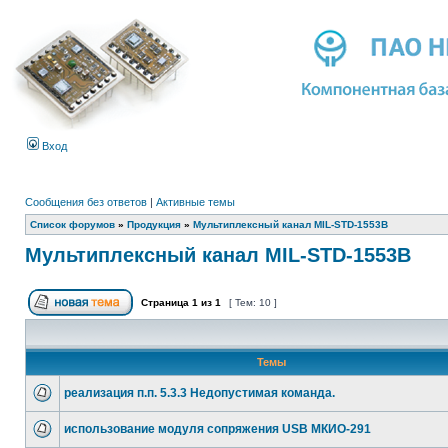
Вход
Сообщения без ответов
|
Активные темы
Список форумов
»
Продукция
»
Мультиплексный канал MIL-STD-1553B
Мультиплексный канал MIL-STD-1553B
Страница
1
из
1
[ Тем: 10 ]
Темы
реализация п.п. 5.3.3 Недопустимая команда.
использование модуля сопряжения USB МКИО-291