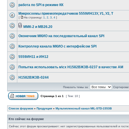
работа по SPI в режиме КК
Микросхемы приемопередатчиков 5559ИН13У, У1, У2, Т
[
На страницу:
1
,
2
,
3
,
4
]
ММК-2 и МВ26.20
Оконечник МКИО на последовательный канал SPI
Контроллер канала МКИО с интерфейсом SPI
5559ИН11 и ИН12
Попытка использовать м\сх Н1582ВЖ3В-0237 в качестве AM
Н1582ВЖ3В-0244
Показать темы за:
Сортироват
Страница
1
из
1
[ Тем: 10 ]
Список форумов
»
Продукция
»
Мультиплексный канал MIL-STD-1553B
Кто сейчас на форуме
Сейчас этот форум просматривают: нет зарегистрированных пользователей и гости: