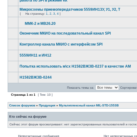
работа по SPI в режиме КК
Микросхемы приемопередатчиков 5559ИН13У, У1, У2, Т
[
На страницу:
1
,
2
,
3
,
4
]
ММК-2 и МВ26.20
Оконечник МКИО на последовательный канал SPI
Контроллер канала МКИО с интерфейсом SPI
5559ИН11 и ИН12
Попытка использовать м\сх Н1582ВЖ3В-0237 в качестве AM
Н1582ВЖ3В-0244
Показать темы за:
Сортироват
Страница
1
из
1
[ Тем: 10 ]
Список форумов
»
Продукция
»
Мультиплексный канал MIL-STD-1553B
Кто сейчас на форуме
Сейчас этот форум просматривают: нет зарегистрированных пользователей и гости:
Непрочитанные сообщения
Нет непрочитанных с