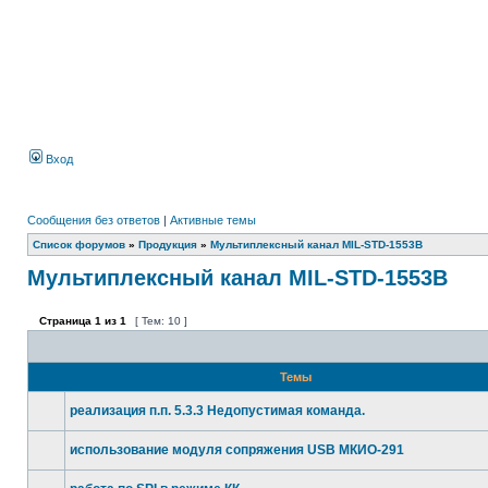
Вход
Сообщения без ответов
|
Активные темы
Список форумов
»
Продукция
»
Мультиплексный канал MIL-STD-1553B
Мультиплексный канал MIL-STD-1553B
Страница
1
из
1
[ Тем: 10 ]
Темы
реализация п.п. 5.3.3 Недопустимая команда.
использование модуля сопряжения USB МКИО-291