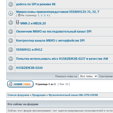
работа по SPI в режиме КК
Микросхемы приемопередатчиков 5559ИН13У, У1, У2, Т
[
На страницу:
1
,
2
,
3
,
4
]
ММК-2 и МВ26.20
Оконечник МКИО на последовательный канал SPI
Контроллер канала МКИО с интерфейсом SPI
5559ИН11 и ИН12
Попытка использовать м\сх Н1582ВЖ3В-0237 в качестве AM
Н1582ВЖ3В-0244
Показать темы за:
Сортироват
Страница
1
из
1
[ Тем: 10 ]
Список форумов
»
Продукция
»
Мультиплексный канал MIL-STD-1553B
Кто сейчас на форуме
Сейчас этот форум просматривают: нет зарегистрированных пользователей и гости: