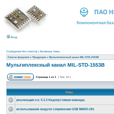
Вход
Сообщения без ответов
|
Активные темы
Список форумов
»
Продукция
»
Мультиплексный канал MIL-STD-1553B
Мультиплексный канал MIL-STD-1553B
Страница
1
из
1
[ Тем: 10 ]
Темы
реализация п.п. 5.3.3 Недопустимая команда.
использование модуля сопряжения USB МКИО-291