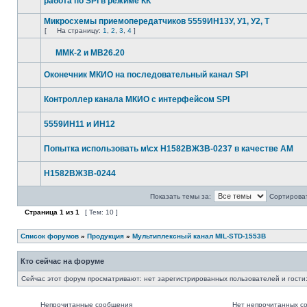
работа по SPI в режиме КК
Микросхемы приемопередатчиков 5559ИН13У, У1, У2, Т
[
На страницу:
1
,
2
,
3
,
4
]
ММК-2 и МВ26.20
Оконечник МКИО на последовательный канал SPI
Контроллер канала МКИО с интерфейсом SPI
5559ИН11 и ИН12
Попытка использовать м\сх Н1582ВЖ3В-0237 в качестве AM
Н1582ВЖ3В-0244
Показать темы за:
Сортироват
Страница
1
из
1
[ Тем: 10 ]
Список форумов
»
Продукция
»
Мультиплексный канал MIL-STD-1553B
Кто сейчас на форуме
Сейчас этот форум просматривают: нет зарегистрированных пользователей и гости:
Непрочитанные сообщения
Нет непрочитанных с