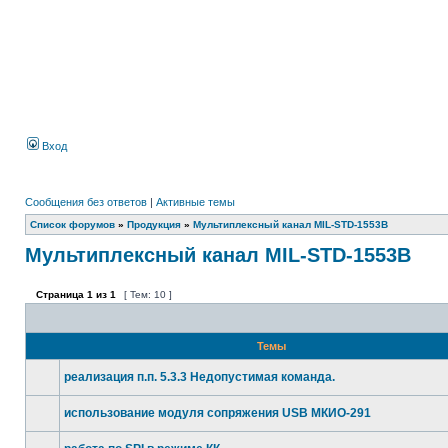
Вход
Сообщения без ответов
|
Активные темы
Список форумов
»
Продукция
»
Мультиплексный канал MIL-STD-1553B
Мультиплексный канал MIL-STD-1553B
Страница
1
из
1
[ Тем: 10 ]
Темы
реализация п.п. 5.3.3 Недопустимая команда.
использование модуля сопряжения USB МКИО-291