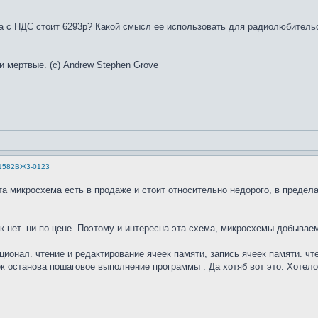
ма с НДС стоит 6293р? Какой смысл ее использовать для радиолюбитель
и мертвые. (с) Andrew Stephen Grove
 1582ВЖ3-0123
а микросхема есть в продаже и стоит относительно недорого, в предел
к нет. ни по цене. Поэтому и интересна эта схема, микросхемы добываем
ионал. чтение и редактирование ячеек памяти, запись ячеек памяти. ч
ек останова пошаговое выполнение программы . Да хотяб вот это. Хотело