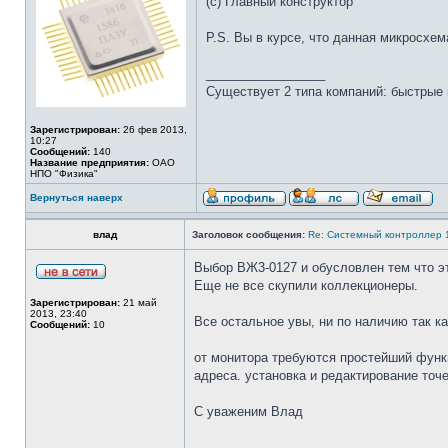
(с) Главный конструктор
P.S. Вы в курсе, что данная микросхе
_________________
Существует 2 типа компаний: быстрые 
Зарегистрирован:
26 фев 2013,
10:27
Сообщений:
140
Название предприятия:
ОАО
НПО "Физика"
Вернуться наверх
влад
Заголовок сообщения:
Re: Системный контроллер
Выбор ВЖ3-0127 и обусловлен тем что эт
Еще не все скупили коллекционеры.
Зарегистрирован:
21 май
2013, 23:40
Все остальное увы, ни по наличию так ка
Сообщений:
10
от монитора требуются простейший функц
адреса. установка и редактирование точ
С уваженим Влад