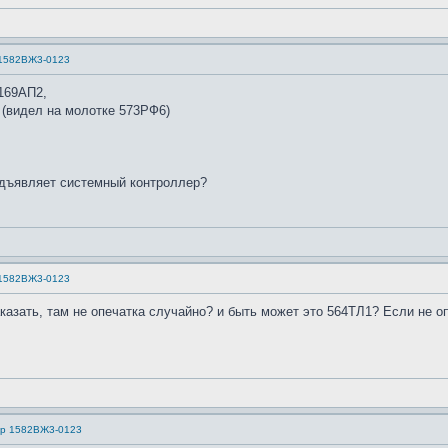
 1582ВЖ3-0123
169АП2,
 (видел на молотке 573РФ6)
едъявляет системный контроллер?
 1582ВЖ3-0123
казать, там не опечатка случайно? и быть может это 564ТЛ1? Если не о
ер 1582ВЖ3-0123