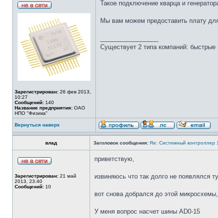
Такое подключение кварца и генератор
Мы вам можем предоставить плату для
_________________
Существует 2 типа компаний: быстрые 
Зарегистрирован:
26 фев 2013,
10:27
Сообщений:
140
Название предприятия:
ОАО
НПО "Физика"
Вернуться наверх
влад
Заголовок сообщения:
Re: Системный контроллер
приветствую,
извиняюсь что так долго не появлялся ту
Зарегистрирован:
21 май
2013, 23:40
Сообщений:
10
вот снова добрался до этой микросхемы,
У меня вопрос насчет шины AD0-15