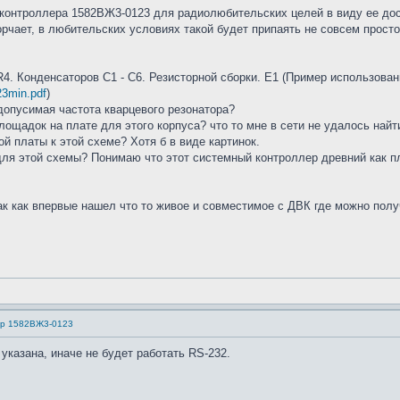
контроллера 1582ВЖ3-0123 для радиолюбительских целей в виду ее досту
орчает, в любительских условиях такой будет припаять не совсем просто
 R4. Конденсаторов C1 - C6. Резисторной сборки. Е1 (Пример использо
123min.pdf
)
допусимая частота кварцевого резонатора?
ощадок на плате для этого корпуса? что то мне в сети не удалось найт
й платы к этой схеме? Хотя б в виде картинок.
для этой схемы? Понимаю что этот системный контроллер древний как п
ак как впервые нашел что то живое и совместимое с ДВК где можно полу
ер 1582ВЖ3-0123
 указана, иначе не будет работать RS-232.