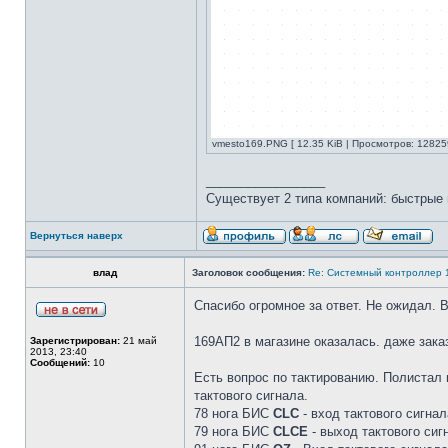
vmesto169.PNG [ 12.35 KiB | Просмотров: 12825
_________________
Существует 2 типа компаний: быстрые 
Вернуться наверх
влад
Заголовок сообщения:
Re: Системный контроллер
Спасибо огромное за ответ. Не ожидал. 
169АП2 в магазине оказалась. даже зака
Зарегистрирован:
21 май
2013, 23:40
Сообщений:
10
Есть вопрос по тактированию. Полистал
тактового сигнала.
78 нога БИС
СLC
- вход тактового сигна
79 нога БИС
CLCE
- выход тактового сиг