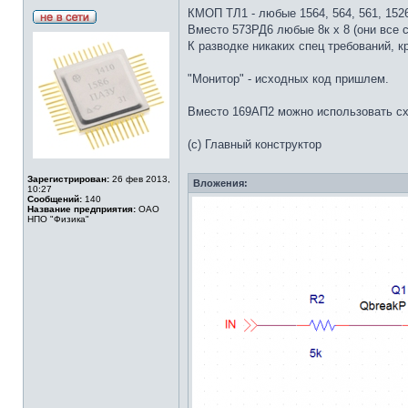
КМОП ТЛ1 - любые 1564, 564, 561, 1526
Вместо 573РД6 любые 8к х 8 (они все 
К разводке никаких спец требований, к
"Монитор" - исходных код пришлем.
Вместо 169АП2 можно использовать с
(с) Главный конструктор
Зарегистрирован:
26 фев 2013,
Вложения:
10:27
Сообщений:
140
Название предприятия:
ОАО
НПО "Физика"