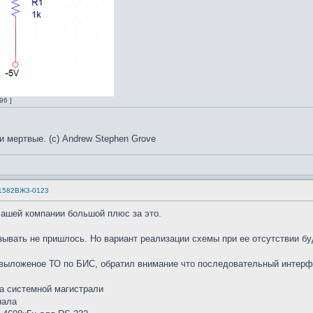
96 ]
и мертвые. (с) Andrew Stephen Grove
 1582ВЖ3-0123
Вашей компании большой плюс за это.
зывать не пришлось. Но вариант реализации схемы при ее отсутствии буд
 выложеное ТО по БИС, обратил внимание что последовательный интер
ла системной магистрали
нала