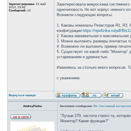
Заинтересовала микросхема системного 
Зарегистрирован:
21 май
2013, 23:40
одночиповость Но вот корпус немного ог
Сообщений:
10
Возникли следующие вопросы:
1. Каковы номиналы Резисторов R1, R3,
конфигурации
https://npofizika.ru/pdf/Bis
2. Какова минимальная и максимальная 
3. Можно выложить размеры контактых пл
4. Возможно ли выложить пример печатно
5. Существует ли какой либо "Монитор" 
устареванием и древностью.
Извиняюсь за столько много вопросов. Т
с уважением.
Вернуться наверх
AndreyFizika
Заголовок сообщения:
Re: Системный контролл
"Лучше 270, частота строго та, которая
Монитор? Какие функции?"