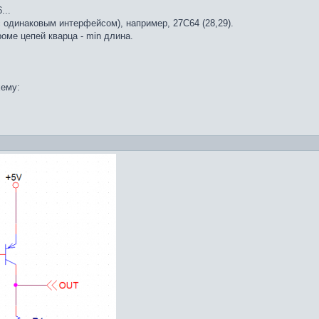
...
с одинаковым интерфейсом), например, 27С64 (28,29).
роме цепей кварца - min длина.
хему: