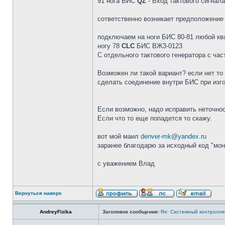
91 нога БИС
QZ
- Вход тактового сигнал
сответственно возникает предположение
подключаем на ноги БИС 80-81 любой ква
ногу 78
CLC
БИС ВЖ3-0123
С отдельного тактового генератора с час
Возможен ли такой вариант? если нет то
сделать соединение внутри БИС при изг
Если возможно, надо исправить неточнос
Если что то еще попадется то скажу.
вот мой маил
denver-mk@yandex.ru
заранее благодарю за исходный код "мон
с уважением Влад
Вернуться наверх
AndreyFizika
Заголовок сообщения:
Re: Системный контролл