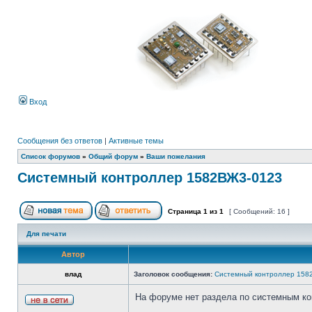
Вход
Сообщения без ответов
|
Активные темы
Список форумов
»
Общий форум
»
Ваши пожелания
Системный контроллер 1582ВЖ3-0123
Страница
1
из
1
[ Сообщений: 16 ]
Для печати
Автор
влад
Заголовок сообщения:
Системный контроллер 158
На форуме нет раздела по системным к