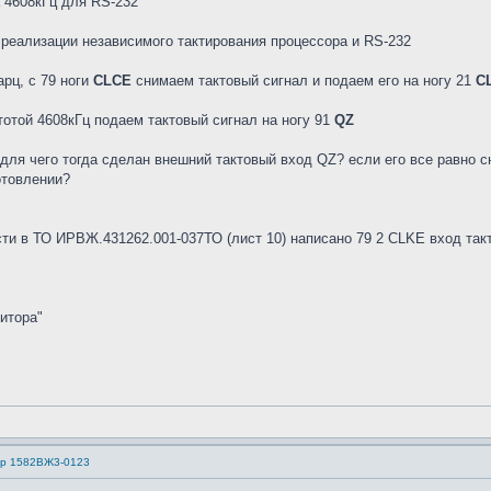
а 4608кГц для RS-232
 реализации независимого тактирования процессора и RS-232
рц, с 79 ноги
CLCE
снимаем тактовый сигнал и подаем его на ногу 21
C
тотой 4608кГц подаем тактовый сигнал на ногу 91
QZ
 для чего тогда сделан внешний тактовый вход QZ? если его все равно с
отовлении?
ти в ТО ИРВЖ.431262.001-037ТО (лист 10) написано 79 2 CLKE вход так
итора"
ер 1582ВЖ3-0123