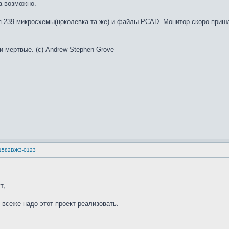
а возможно.
 239 микросхемы(цоколевка та же) и файлы PCAD. Монитор скоро приш
и мертвые. (с) Andrew Stephen Grove
 1582ВЖ3-0123
т,
 всеже надо этот проект реализовать.