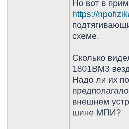
Но вот в при
https://npofizi
подтягивающи
схеме.
Сколько виде
1801ВМ3 везд
Надо ли их п
предполагалос
внешнем устр
шине МПИ?