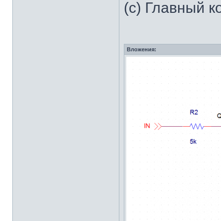
(с) Главный к
Вложения: