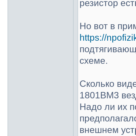
резистор ест
Но вот в пр
https://npofiz
подтягивающ
схеме.
Сколько вид
1801ВМ3 везд
Надо ли их 
предполагало
внешнем уст