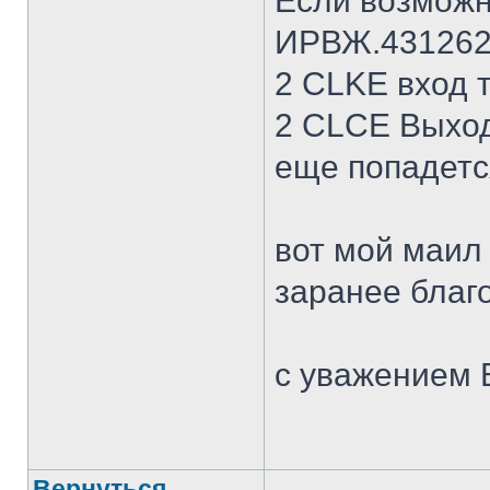
Если возможн
ИРВЖ.431262.
2 CLKE вход 
2 CLCE Выход
еще попадется
вот мой маи
заранее благ
с уважением 
Вернуться