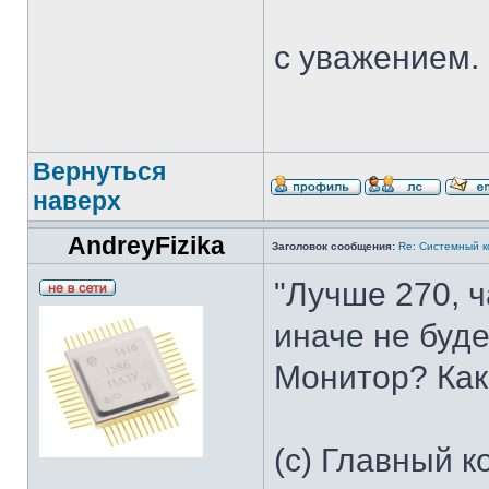
с уважением.
Вернуться
наверх
AndreyFizika
Заголовок сообщения:
Re: Системный 
"Лучше 270, ч
иначе не буде
Монитор? Как
(с) Главный к