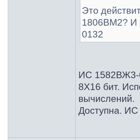
Это действи
1806ВМ2? И 
0132
ИС 1582ВЖ3-0
8Х16 бит. Ис
вычислений.
Доступна. ИС 