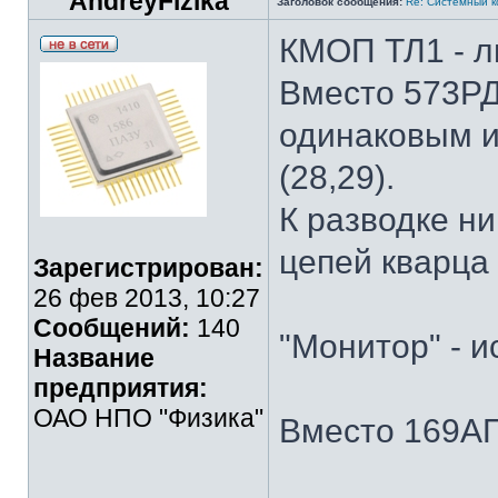
AndreyFizika
Заголовок сообщения:
Re: Системный 
КМОП ТЛ1 - лю
Вместо 573РД6
одинаковым и
(28,29).
К разводке ни
цепей кварца 
Зарегистрирован:
26 фев 2013, 10:27
Сообщений:
140
"Монитор" - 
Название
предприятия:
ОАО НПО "Физика"
Вместо 169АП