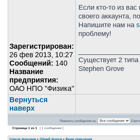
Если кто-то из ва
своего аккаунта, п
Напишите нам на
s
проблему!
Зарегистрирован:
________________
26 фев 2013, 10:27
Существует 2 типа
Сообщений:
140
Stephen Grove
Название
предприятия:
ОАО НПО "Физика"
Вернуться
наверх
Показать сообщения за:
Сорти
Страница
1
из
1
[ 1 сообщение ]
Список форумов
»
Общий форум
»
Ваши пожелания