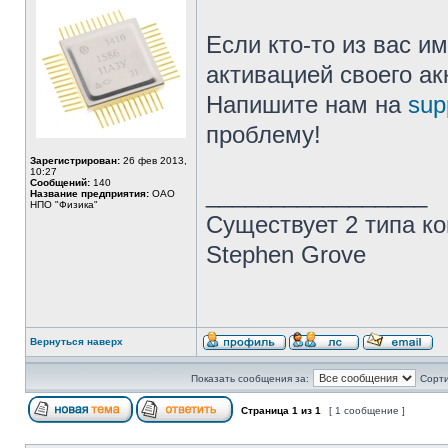
Если кто-то из вас и
активацией своего ак
Напишите нам на
sup
проблему!
Зарегистрирован:
26 фев 2013,
10:27
Сообщений:
140
_________________
Название предприятия:
ОАО
НПО "Физика"
Существует 2 типа ко
Stephen Grove
Вернуться наверх
Показать сообщения за:
Сорти
Страница
1
из
1
[ 1 сообщение ]