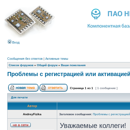
Вход
Сообщения без ответов
|
Активные темы
Список форумов
»
Общий форум
»
Ваши пожелания
Проблемы с регистрацией или активацие
Страница
1
из
1
[ 1 сообщение ]
Для печати
Автор
AndreyFizika
Заголовок сообщения:
Проблемы с регистрацией
Уважаемые коллеги!