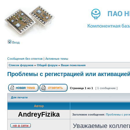
Вход
Сообщения без ответов
|
Активные темы
Список форумов
»
Общий форум
»
Ваши пожелания
Проблемы с регистрацией или активацие
Страница
1
из
1
[ 1 сообщение ]
Для печати
Автор
AndreyFizika
Заголовок сообщения:
Проблемы с реги
Уважаемые коллег