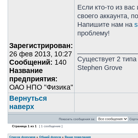
Если кто-то из ва
своего аккаунта, п
Напишите нам на
s
проблему!
Зарегистрирован:
________________
26 фев 2013, 10:27
Существует 2 типа
Сообщений:
140
Stephen Grove
Название
предприятия:
ОАО НПО "Физика"
Вернуться
наверх
Показать сообщения за:
Сорти
Страница
1
из
1
[ 1 сообщение ]
Список форумов
»
Общий форум
»
Ваши пожелания