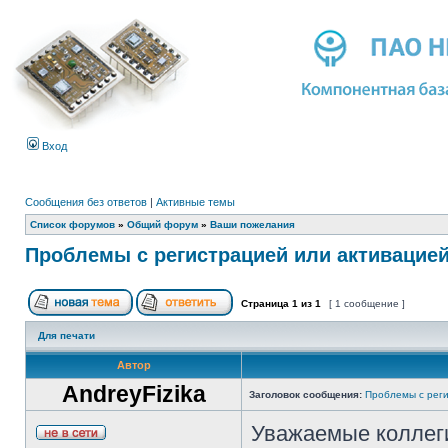
Вход
Сообщения без ответов
|
Активные темы
Список форумов
»
Общий форум
»
Ваши пожелания
Проблемы с регистрацией или активацие
Страница
1
из
1
[ 1 сообщение ]
Для печати
Автор
AndreyFizika
Заголовок сообщения:
Проблемы с реги
Уважаемые коллег