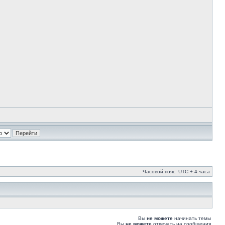
Часовой пояс: UTC + 4 часа
Вы
не можете
начинать темы
Вы
не можете
отвечать на сообщения