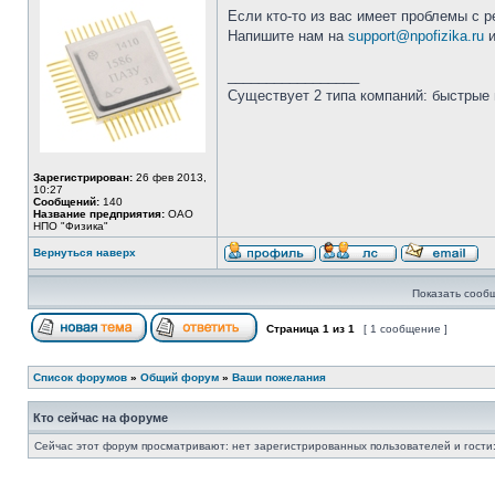
Если кто-то из вас имеет проблемы с р
Напишите нам на
support@npofizika.ru
и
_________________
Существует 2 типа компаний: быстрые 
Зарегистрирован:
26 фев 2013,
10:27
Сообщений:
140
Название предприятия:
ОАО
НПО "Физика"
Вернуться наверх
Показать сооб
Страница
1
из
1
[ 1 сообщение ]
Список форумов
»
Общий форум
»
Ваши пожелания
Кто сейчас на форуме
Сейчас этот форум просматривают: нет зарегистрированных пользователей и гости: