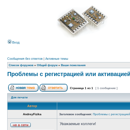
Вход
Сообщения без ответов
|
Активные темы
Список форумов
»
Общий форум
»
Ваши пожелания
Проблемы с регистрацией или активацие
Страница
1
из
1
[ 1 сообщение ]
Для печати
Автор
AndreyFizika
Заголовок сообщения:
Проблемы с регистрацией
Уважаемые коллеги!