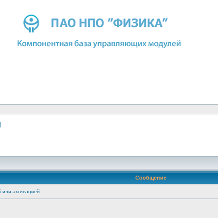
й
Сообщение
 или активацией