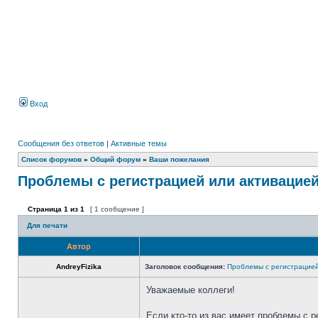
Вход
Сообщения без ответов
|
Активные темы
Список форумов
»
Общий форум
»
Ваши пожелания
Проблемы с регистрацией или активацие
Страница
1
из
1
[ 1 сообщение ]
Для печати
Автор
AndreyFizika
Заголовок сообщения:
Проблемы с регистрацией
Уважаемые коллеги!
Если кто-то из вас имеет проблемы с р