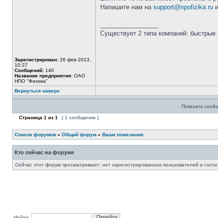
Напишите нам на
support@npofizika.ru
и
_________________
Существует 2 типа компаний: быстрые 
Зарегистрирован:
26 фев 2013,
10:27
Сообщений:
140
Название предприятия:
ОАО
НПО "Физика"
Вернуться наверх
Показать сооб
Страница
1
из
1
[ 1 сообщение ]
Список форумов
»
Общий форум
»
Ваши пожелания
Кто сейчас на форуме
Сейчас этот форум просматривают: нет зарегистрированных пользователей и гости:
Найти: