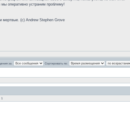
 мы оперативно устраним проблему!
и мертвые. (с) Andrew Stephen Grove
щения за:
Сортировать по:
 1