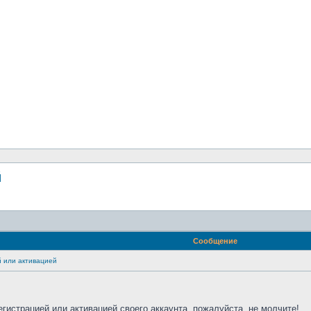
й
Сообщение
 или активацией
егистрацией или активацией своего аккаунта, пожалуйста, не молчите!