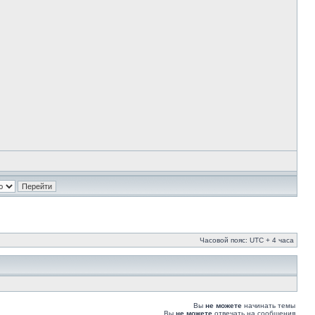
Часовой пояс: UTC + 4 часа
Вы
не можете
начинать темы
Вы
не можете
отвечать на сообщения