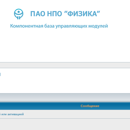
й
Сообщение
 или активацией