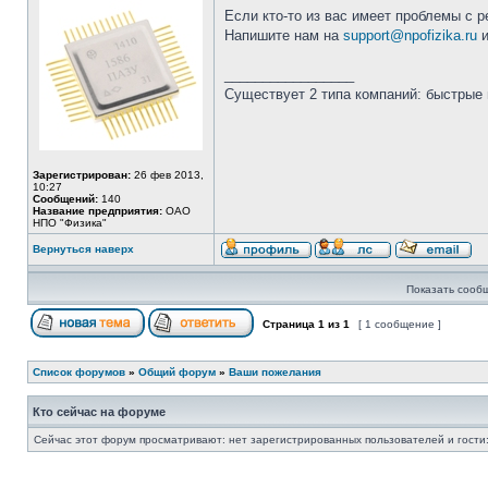
Если кто-то из вас имеет проблемы с р
Напишите нам на
support@npofizika.ru
и
_________________
Существует 2 типа компаний: быстрые 
Зарегистрирован:
26 фев 2013,
10:27
Сообщений:
140
Название предприятия:
ОАО
НПО "Физика"
Вернуться наверх
Показать сооб
Страница
1
из
1
[ 1 сообщение ]
Список форумов
»
Общий форум
»
Ваши пожелания
Кто сейчас на форуме
Сейчас этот форум просматривают: нет зарегистрированных пользователей и гости: