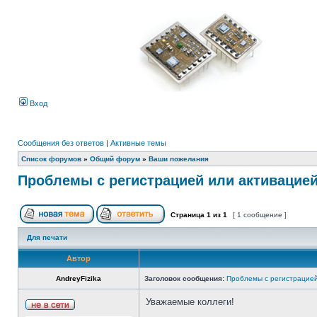
Вход
Сообщения без ответов
|
Активные темы
Список форумов
»
Общий форум
»
Ваши пожелания
Проблемы с регистрацией или активацие
Страница
1
из
1
[ 1 сообщение ]
Для печати
Автор
AndreyFizika
Заголовок сообщения:
Проблемы с регистрацией
Уважаемые коллеги!