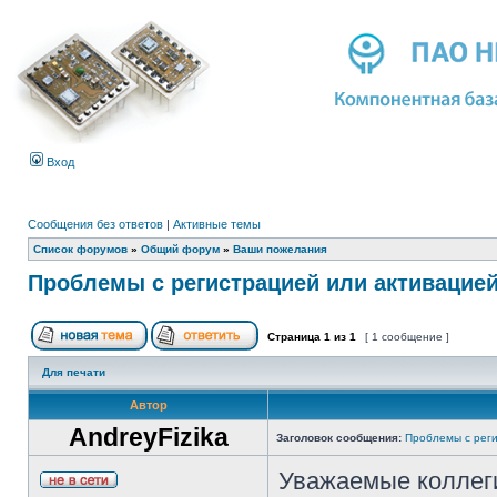
Вход
Сообщения без ответов
|
Активные темы
Список форумов
»
Общий форум
»
Ваши пожелания
Проблемы с регистрацией или активацие
Страница
1
из
1
[ 1 сообщение ]
Для печати
Автор
AndreyFizika
Заголовок сообщения:
Проблемы с реги
Уважаемые коллег