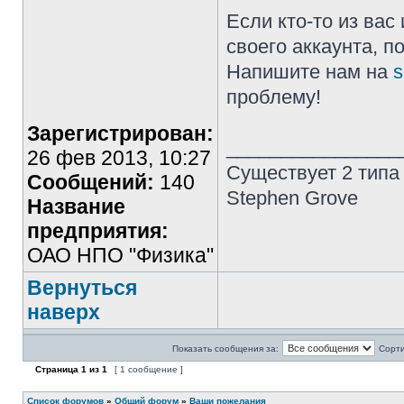
Если кто-то из ва
своего аккаунта, п
Напишите нам на
s
проблему!
Зарегистрирован:
________________
26 фев 2013, 10:27
Существует 2 типа
Сообщений:
140
Stephen Grove
Название
предприятия:
ОАО НПО "Физика"
Вернуться
наверх
Показать сообщения за:
Сорти
Страница
1
из
1
[ 1 сообщение ]
Список форумов
»
Общий форум
»
Ваши пожелания