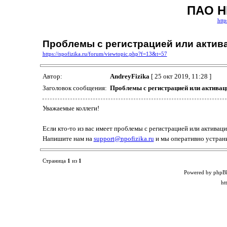
ПАО Н
http
Проблемы с регистрацией или актив
https://npofizika.ru/forum/viewtopic.php?f=13&t=57
Автор:
AndreyFizika
[ 25 окт 2019, 11:28 ]
Заголовок сообщения:
Проблемы с регистрацией или активац
Уважаемые коллеги!
Если кто-то из вас имеет проблемы с регистрацией или активаци
Напишите нам на
support@npofizika.ru
и мы оперативно устран
Страница
1
из
1
Powered by phpB
ht