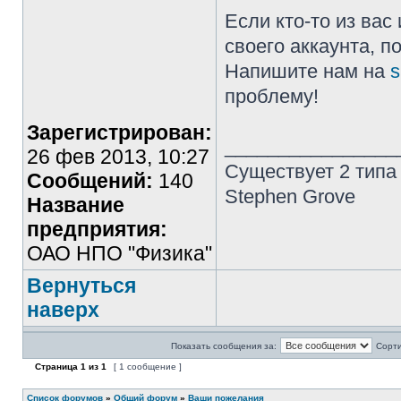
Если кто-то из ва
своего аккаунта, п
Напишите нам на
s
проблему!
Зарегистрирован:
________________
26 фев 2013, 10:27
Существует 2 типа
Сообщений:
140
Stephen Grove
Название
предприятия:
ОАО НПО "Физика"
Вернуться
наверх
Показать сообщения за:
Сорти
Страница
1
из
1
[ 1 сообщение ]
Список форумов
»
Общий форум
»
Ваши пожелания