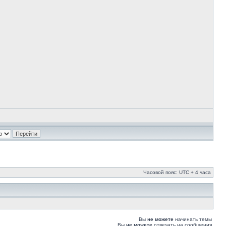
Часовой пояс: UTC + 4 часа
Вы
не можете
начинать темы
Вы
не можете
отвечать на сообщения