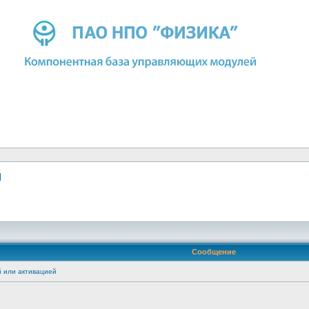
й
Сообщение
 или активацией