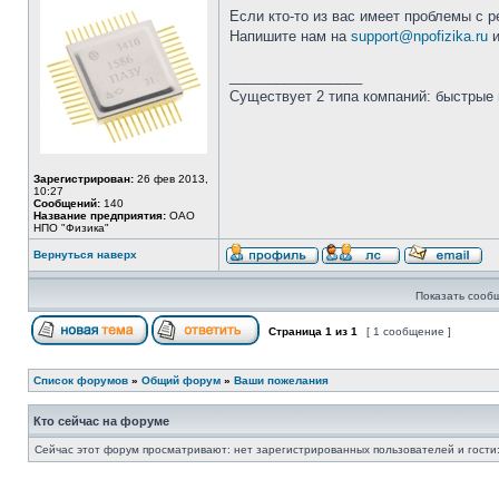
Если кто-то из вас имеет проблемы с р
Напишите нам на
support@npofizika.ru
и
_________________
Существует 2 типа компаний: быстрые 
Зарегистрирован:
26 фев 2013,
10:27
Сообщений:
140
Название предприятия:
ОАО
НПО "Физика"
Вернуться наверх
Показать сооб
Страница
1
из
1
[ 1 сообщение ]
Список форумов
»
Общий форум
»
Ваши пожелания
Кто сейчас на форуме
Сейчас этот форум просматривают: нет зарегистрированных пользователей и гости: