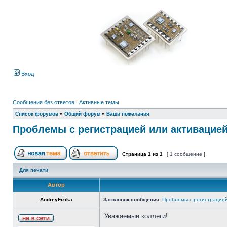
Вход
Сообщения без ответов
|
Активные темы
Список форумов
»
Общий форум
»
Ваши пожелания
Проблемы с регистрацией или активацие
Страница
1
из
1
[ 1 сообщение ]
Для печати
Автор
AndreyFizika
Заголовок сообщения:
Проблемы с регистрацией
Уважаемые коллеги!