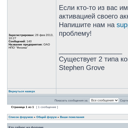
Если кто-то из вас и
активацией своего ак
Напишите нам на
sup
проблему!
Зарегистрирован:
26 фев 2013,
10:27
Сообщений:
140
Название предприятия:
ОАО
НПО "Физика"
_________________
Существует 2 типа ко
Stephen Grove
Вернуться наверх
Показать сообщения за:
Сорти
Страница
1
из
1
[ 1 сообщение ]
Список форумов
»
Общий форум
»
Ваши пожелания
Кто сейчас на форуме