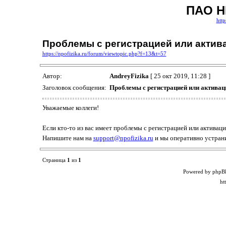
ПАО Н
http
Проблемы с регистрацией или актив
https://npofizika.ru/forum/viewtopic.php?f=13&t=57
Автор:
AndreyFizika
[ 25 окт 2019, 11:28 ]
Заголовок сообщения:
Проблемы с регистрацией или активац
Уважаемые коллеги!
Если кто-то из вас имеет проблемы с регистрацией или активаци
Напишите нам на
support@npofizika.ru
и мы оперативно устран
Страница
1
из
1
Powered by phpB
ht