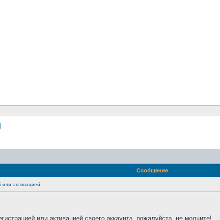
й
Сообщение
 или активацией
егистрацией или активацией своего аккаунта, пожалуйста, не молчите!