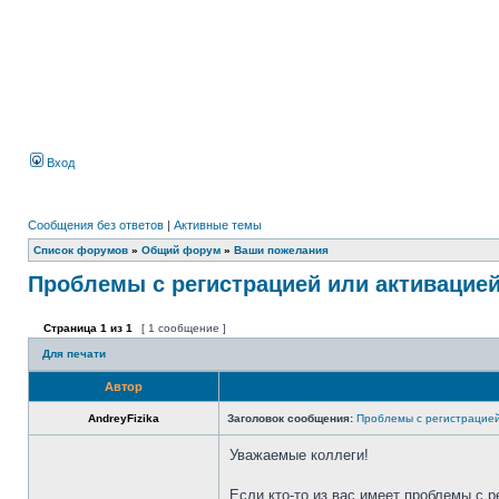
Вход
Сообщения без ответов
|
Активные темы
Список форумов
»
Общий форум
»
Ваши пожелания
Проблемы с регистрацией или активацие
Страница
1
из
1
[ 1 сообщение ]
Для печати
Автор
AndreyFizika
Заголовок сообщения:
Проблемы с регистрацией
Уважаемые коллеги!
Если кто-то из вас имеет проблемы с р