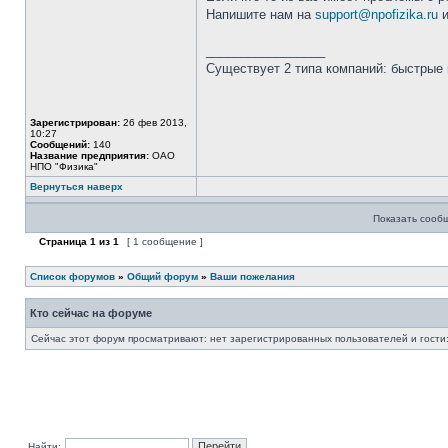
Напишите нам на
support@npofizika.ru
и
_________________
Существует 2 типа компаний: быстрые 
Зарегистрирован:
26 фев 2013,
10:27
Сообщений:
140
Название предприятия:
ОАО
НПО "Физика"
Вернуться наверх
Показать сооб
Страница
1
из
1
[ 1 сообщение ]
Список форумов
»
Общий форум
»
Ваши пожелания
Кто сейчас на форуме
Сейчас этот форум просматривают: нет зарегистрированных пользователей и гости:
Найти: