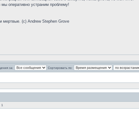
 мы оперативно устраним проблему!
и мертвые. (с) Andrew Stephen Grove
щения за:
Сортировать по:
 1