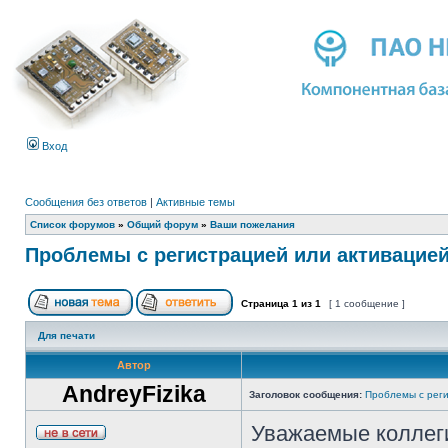
Вход
Сообщения без ответов
|
Активные темы
Список форумов
»
Общий форум
»
Ваши пожелания
Проблемы с регистрацией или активацие
Страница
1
из
1
[ 1 сообщение ]
Для печати
Автор
AndreyFizika
Заголовок сообщения:
Проблемы с реги
Уважаемые коллег