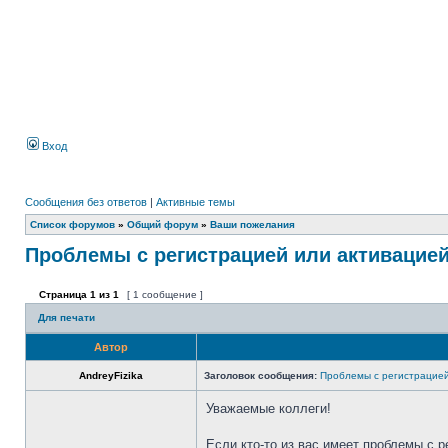
Вход
Сообщения без ответов
|
Активные темы
Список форумов
»
Общий форум
»
Ваши пожелания
Проблемы с регистрацией или активацие
Страница
1
из
1
[ 1 сообщение ]
Для печати
Автор
AndreyFizika
Заголовок сообщения:
Проблемы с регистрацией
Уважаемые коллеги!
Если кто-то из вас имеет проблемы с р