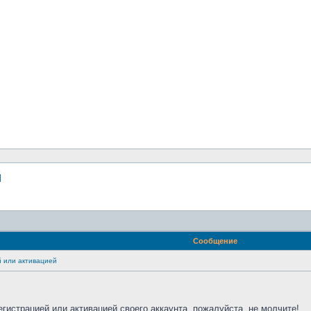
й
Сообщение
 или активацией
егистрацией или активацией своего аккаунта, пожалуйста, не молчите!