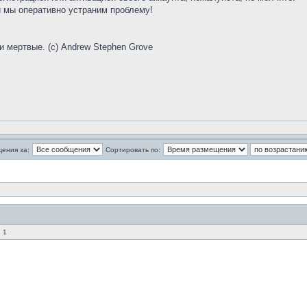
 мы оперативно устраним проблему!
и мертвые. (с) Andrew Stephen Grove
щения за:
Сортировать по:
 1