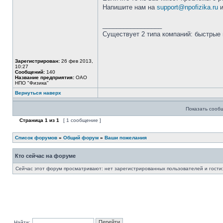
Напишите нам на
support@npofizika.ru
и
_________________
Существует 2 типа компаний: быстрые 
Зарегистрирован:
26 фев 2013,
10:27
Сообщений:
140
Название предприятия:
ОАО
НПО "Физика"
Вернуться наверх
Показать сооб
Страница
1
из
1
[ 1 сообщение ]
Список форумов
»
Общий форум
»
Ваши пожелания
Кто сейчас на форуме
Сейчас этот форум просматривают: нет зарегистрированных пользователей и гости:
Найти: