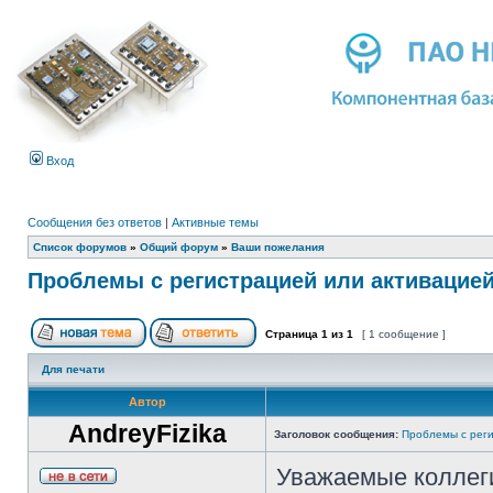
Вход
Сообщения без ответов
|
Активные темы
Список форумов
»
Общий форум
»
Ваши пожелания
Проблемы с регистрацией или активацие
Страница
1
из
1
[ 1 сообщение ]
Для печати
Автор
AndreyFizika
Заголовок сообщения:
Проблемы с реги
Уважаемые коллег