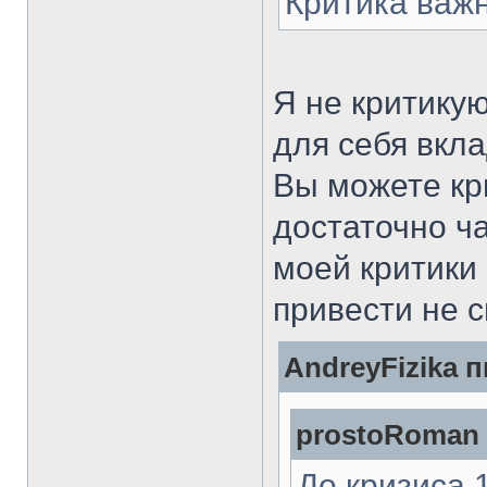
Критика важ
Я не критикую
для себя вкла
Вы можете кри
достаточно ча
моей критики
привести не 
AndreyFizika п
prostoRoman 
До кризиса 