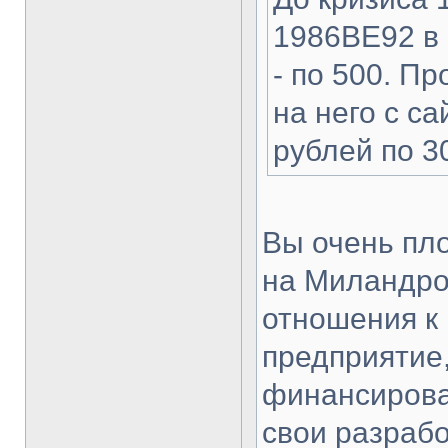
1986ВЕ92 в 
- по 500. П
на него с с
рублей по 30
Вы очень пло
на Миландро
отношения к
предприятие,
финансирова
свои разраб