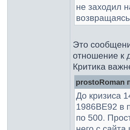
не заходил н
возвращаясь
Это сообщени
отношение к д
Критика важн
prostoRoman п
До кризиса 
1986ВЕ92 в п
по 500. Прос
него с сайта