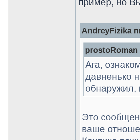
пример, но В
AndreyFizika п
prostoRoman 
Ага, ознако
давненько н
обнаружил, 
Это сообщен
ваше отношен