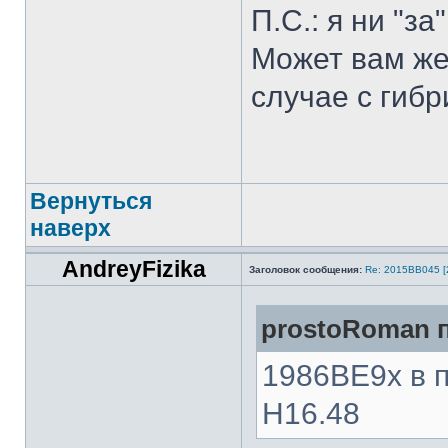
П.С.: я ни "за
Может вам же
случае с гибр
Вернуться
наверх
AndreyFizika
Заголовок сообщения:
Re: 2015ВВ045 [
prostoRoman п
1986ВЕ9х в п
Н16.48