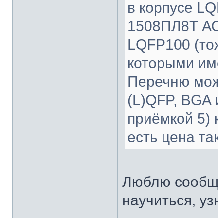
в корпусе LQ
1508ПЛ8Т АО
LQFP100 (тож
которыми им
Перечню мож
(L)QFP, BGA и
приёмкой 5) 
есть цена та
Люблю сообщ
научиться, уз