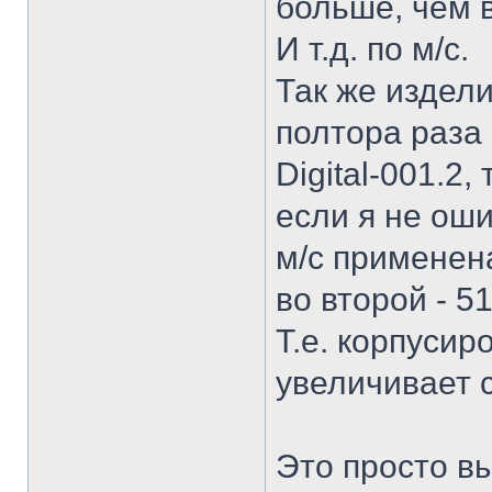
больше, чем в
И т.д. по м/с.
Так же изделие
полтора раза 
Digital-001.2,
если я не оши
м/с применена
во второй - 5
Т.е. корпусир
увеличивает 
Это просто в