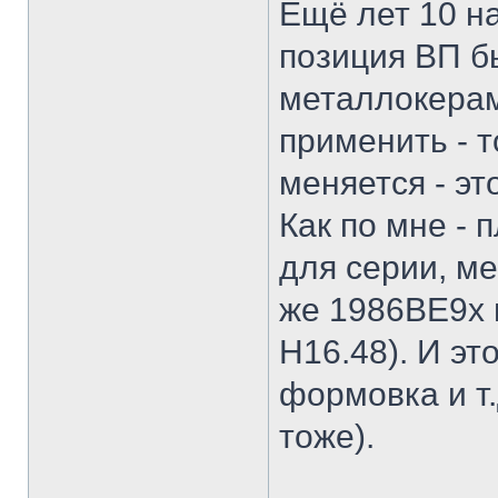
Ещё лет 10 на
позиция ВП б
металлокерам
применить - т
меняется - эт
Как по мне - 
для серии, м
же 1986ВЕ9х 
Н16.48). И эт
формовка и т.
тоже).