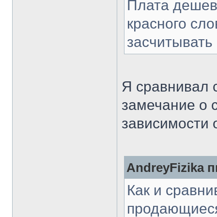
Плата дешев
красного сло
засчитывать 
Я сравнивал 
замечание о 
зависимости о
AndreyFizika п
Как и сравни
продающиеся