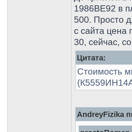
1986ВЕ92 в пл
500. Просто д
с сайта цена 
30, сейчас, с
Цитата:
Стоимость м
(К5559ИН14АS
AndreyFizika п