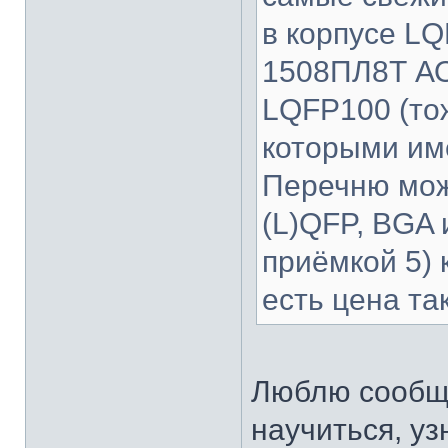
в корпусе LQ
1508ПЛ8Т АО
LQFP100 (тож
которыми им
Перечню мож
(L)QFP, BGA и
приёмкой 5) 
есть цена та
Люблю сообщ
научиться, уз