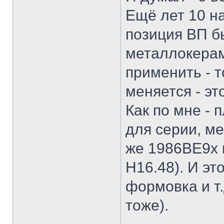
Ещё лет 10 на
позиция ВП б
металлокерам
применить - т
меняется - эт
Как по мне - 
для серии, м
же 1986ВЕ9х 
Н16.48). И эт
формовка и т.
тоже).