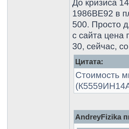
До кризиса 1
1986ВЕ92 в пл
500. Просто д
с сайта цена 
30, сейчас, с
Цитата:
Стоимость м
(К5559ИН14АS
AndreyFizika п