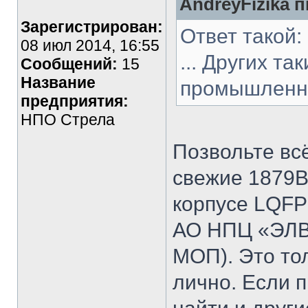
AndreyFizika п
Зарегистрирован:
Ответ такой:
08 июл 2014, 16:55
... Других т
Сообщений:
15
Название
промышленно
предприятия:
НПО Стрела
Позвольте вс
свежие 1879
корпусе LQFP
АО НПЦ «ЭЛВИ
МОП). Это то
лично. Если 