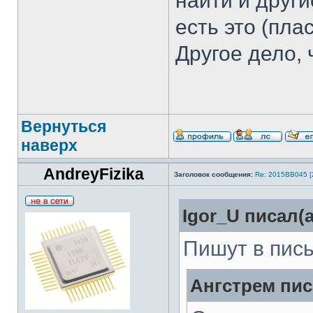
найти и други
есть это (пла
Другое дело, 
Вернуться
наверх
AndreyFizika
Заголовок сообщения:
Re: 2015ВВ045 [
Igor_U писал(а
Пишут в пис
Ангстрем пис