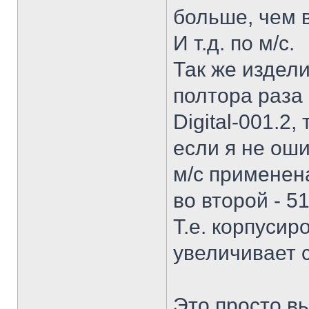
больше, чем в
И т.д. по м/с.
Так же изделие
полтора раза 
Digital-001.2,
если я не оши
м/с применена
во второй - 5
Т.е. корпусир
увеличивает 
Это просто в