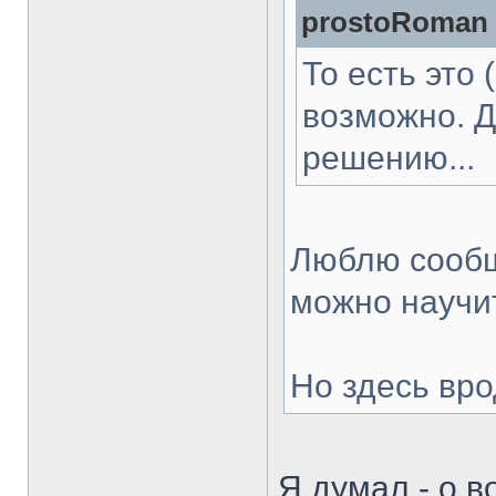
prostoRoman 
То есть это 
возможно. Д
решению...
Люблю сообщ
можно научит
Но здесь вро
Я думал - о в