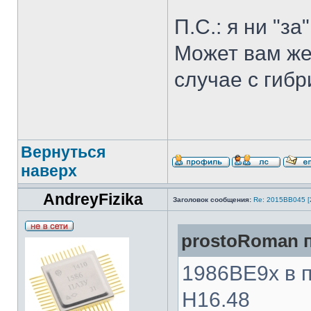
П.С.: я ни "за
Может вам же
случае с гибр
Вернуться
наверх
AndreyFizika
Заголовок сообщения:
Re: 2015ВВ045 [
prostoRoman п
1986ВЕ9х в п
Н16.48