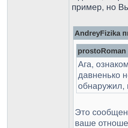
пример, но В
AndreyFizika п
prostoRoman 
Ага, ознако
давненько н
обнаружил, 
Это сообщен
ваше отношен