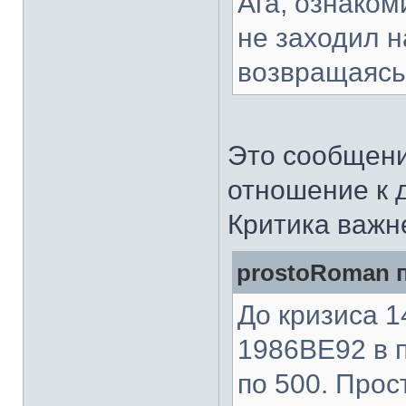
Ага, ознаком
не заходил н
возвращаясь
Это сообщени
отношение к д
Критика важн
prostoRoman п
До кризиса 
1986ВЕ92 в п
по 500. Прос