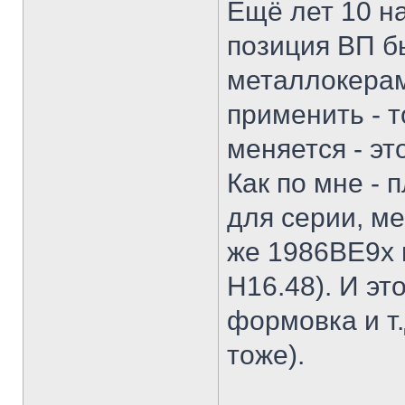
Ещё лет 10 на
позиция ВП б
металлокерам
применить - т
меняется - эт
Как по мне - 
для серии, м
же 1986ВЕ9х 
Н16.48). И эт
формовка и т.
тоже).