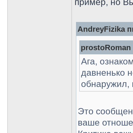
пример, но В
AndreyFizika п
prostoRoman 
Ага, ознако
давненько н
обнаружил, 
Это сообщен
ваше отношен