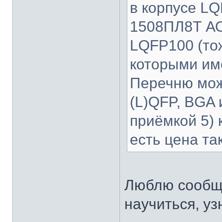
в корпусе LQ
1508ПЛ8Т АО
LQFP100 (тож
которыми им
Перечню мож
(L)QFP, BGA и
приёмкой 5) 
есть цена та
Люблю сообщ
научиться, уз