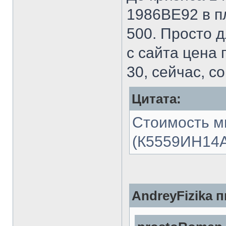
1986ВЕ92 в пл
500. Просто д
с сайта цена 
30, сейчас, с
Цитата:
Стоимость м
(К5559ИН14АS
AndreyFizika п