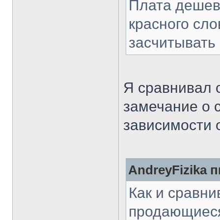
Плата дешев
красного сло
засчитывать 
Я сравнивал 
замечание о 
зависимости о
AndreyFizika п
Как и сравни
продающиеся