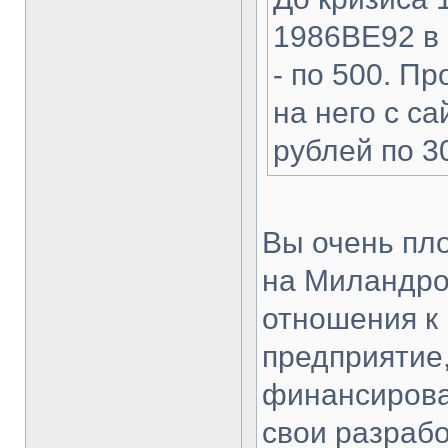
1986ВЕ92 в 
- по 500. П
на него с с
рублей по 30
Вы очень пло
на Миландро
отношения к
предприятие,
финансирова
свои разраб