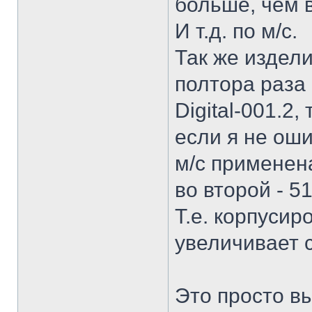
больше, чем в
И т.д. по м/с.
Так же изделие
полтора раза 
Digital-001.2,
если я не оши
м/с применена
во второй - 5
Т.е. корпусир
увеличивает 
Это просто в