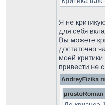
Критика важ
Я не критикую
для себя вкла
Вы можете кри
достаточно ча
моей критики
привести не 
AndreyFizika п
prostoRoman 
До кризиса 