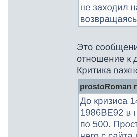
не заходил н
возвращаясь
Это сообщени
отношение к д
Критика важн
prostoRoman п
До кризиса 
1986ВЕ92 в п
по 500. Прос
него с сайта