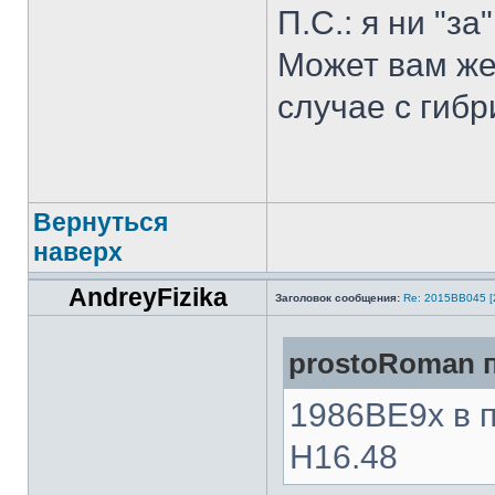
П.С.: я ни "за
Может вам же
случае с гибр
Вернуться
наверх
AndreyFizika
Заголовок сообщения:
Re: 2015ВВ045 [
prostoRoman п
1986ВЕ9х в п
Н16.48