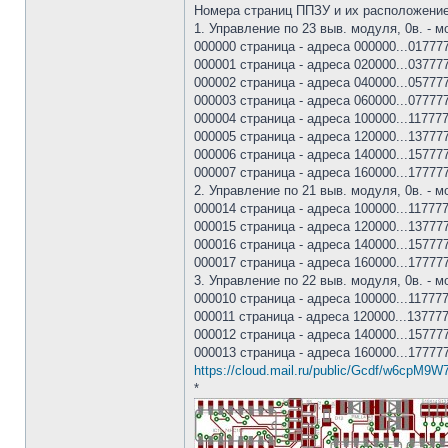
Номера страниц ППЗУ и их расположение
1. Управление по 23 выв. модуля, 0в. - 
000000 страница - адреса 000000...017777
000001 страница - адреса 020000...037777
000002 страница - адреса 040000...057777
000003 страница - адреса 060000...077777
000004 страница - адреса 100000...117777
000005 страница - адреса 120000...137777
000006 страница - адреса 140000...157777
000007 страница - адреса 160000...177777
2. Управление по 21 выв. модуля, 0в. - 
000014 страница - адреса 100000...117777
000015 страница - адреса 120000...137777
000016 страница - адреса 140000...157777
000017 страница - адреса 160000...177777
3. Управление по 22 выв. модуля, 0в. - 
000010 страница - адреса 100000...117777
000011 страница - адреса 120000...137777
000012 страница - адреса 140000...157777
000013 страница - адреса 160000...177777
https://cloud.mail.ru/public/Gcdf/w6cpM9W
*