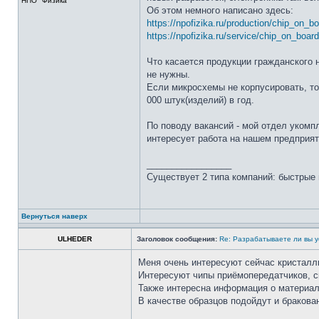
НПО "Физика"
Об этом немного написано здесь:
https://npofizika.ru/production/chip_on_b
https://npofizika.ru/service/chip_on_board
Что касается продукции гражданского 
не нужны.
Если микросхемы не корпусировать, то 
000 штук(изделий) в год.
По поводу вакансий - мой отдел укомп
интересует работа на нашем предприят
_________________
Существует 2 типа компаний: быстрые 
Вернуться наверх
ULHEDER
Заголовок сообщения:
Re: Разрабатываете ли вы у
Меня очень интересуют сейчас кристалл
Интересуют чипы приёмопередатчиков, ск
Также интересна информация о материал
В качестве образцов подойдут и бракован