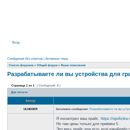
Вход
Сообщения без ответов
|
Активные темы
Список форумов
»
Общий форум
»
Ваши пожелания
Разрабатываете ли вы устройства для гр
Страница
1
из
1
[ Сообщений: 8 ]
Для печати
Автор
ULHEDER
Заголовок сообщения:
Разрабатываете ли вы устро
Я посмотрел ваш прайс.
https://npofizika.
Но там цены только для приёмки 5.
Это весь прайс или есть ещё какойлибо 