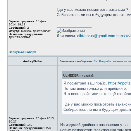
Где у вас можно посмотреть вакансии ?
Собираетесь ли вы в будущем делать ми
Зарегистрирован:
13 фев
2014, 19:18
_________________
Сообщений:
2
Откуда:
Москва, Декстроплат
Название предприятия:
Для связи:
diktatorus@gmail.com
https://
ДЕКСТРОПЛАТ
Вернуться наверх
AndreyFizika
Заголовок сообщения:
Re: Разрабатываете ли в
ULHEDER писал(а):
Я посмотрел ваш прайс.
https://npofiz
Но там цены только для приёмки 5.
Это весь прайс или есть ещё какойл
Где у вас можно посмотреть ваканси
Собираетесь ли вы в будущем делат
Зарегистрирован:
26 фев 2013,
10:27
Из изделий двойного назначения у на
Сообщений:
140
Название предприятия:
ОАО
новых разработок, электроника там вс