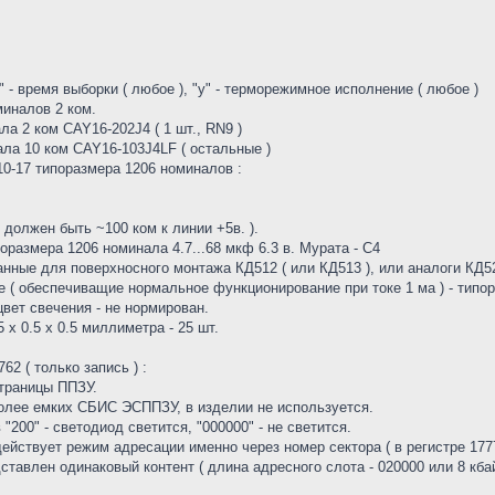
- время выборки ( любое ), "у" - терморежимное исполнение ( любое )
миналов 2 ком.
а 2 ком CAY16-202J4 ( 1 шт., RN9 )
ла 10 ком CAY16-103J4LF ( остальные )
0-17 типоразмера 1206 номиналов :
 должен быть ~100 ком к линии +5в. ).
размера 1206 номинала 4.7...68 мкф 6.3 в. Мурата - С4
нные для поверхносного монтажа КД512 ( или КД513 ), или аналоги КД5
( обеспечиващие нормальное функционирование при токе 1 ма ) - типо
цвет свечения - не нормирован.
 0.5 х 0.5 миллиметра - 25 шт.
2 ( только запись ) :
страницы ППЗУ.
 более емких СБИС ЭСППЗУ, в изделии не используется.
 "200" - светодиод светится, "000000" - не светится.
ействует режим адресации именно через номер сектора ( в регистре 1777
тавлен одинаковый контент ( длина адресного слота - 020000 или 8 кбай