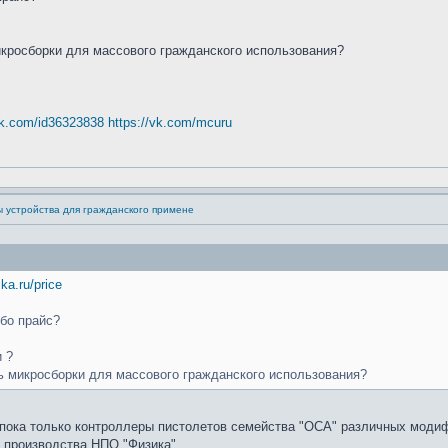
кросборки для массового гражданского использования?
vk.com/id36323838
https://vk.com/mcuru
ы устройства для гражданского примене
ika.ru/price
ибо прайс?
и ?
ь микросборки для массового гражданского использования?
с пока только контроллеры пистолетов семейства "ОСА" различных мо
я производства НПО "Физика".