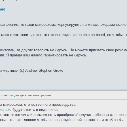
oard
назначения, то наши микросхемы корпусируются в металлокерамические к
можно изготовить какое-то готовое изделие по chip on board, но чтобы 
лектован, за других говорить не берусь. Но можете прислать свое резюм
ии. Я правда вам ничего гарантировать не берусь.
и мертвые. (с) Andrew Stephen Grove
стройства для гражданского примене
ы микросхем, отечественного производства.
олько будут стоить в виде чипов.
е контактов чипа и возможность приобрести/получить образцы для про
ные, только главное чтобы не повреждён слой контактов, и чтоб он был 