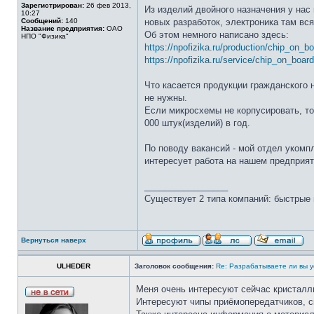
Зарегистрирован:
26 фев 2013,
Из изделий двойного назначения у на
10:27
Сообщений:
140
новых разработок, электроника там вс
Название предприятия:
ОАО
Об этом немного написано здесь:
НПО "Физика"
https://npofizika.ru/production/chip_on_b
https://npofizika.ru/service/chip_on_board
Что касается продукции гражданского 
не нужны.
Если микросхемы не корпусировать, то 
000 штук(изделий) в год.
По поводу вакансий - мой отдел укомп
интересует работа на нашем предприят
_________________
Существует 2 типа компаний: быстрые 
Вернуться наверх
ULHEDER
Заголовок сообщения:
Re: Разрабатываете ли вы у
Меня очень интересуют сейчас кристалл
Интересуют чипы приёмопередатчиков, ск