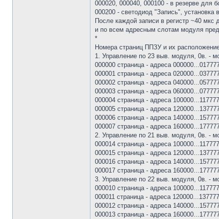
000020, 000040, 000100 - в резерве для
000200 - светодиод "Запись", установка в
После каждой записи в регистр ~40 мкс д
и по всем адресным слотам модуля предс
*
Номера страниц ППЗУ и их расположение
1. Управление по 23 выв. модуля, 0в. - 
000000 страница - адреса 000000...017777
000001 страница - адреса 020000...037777
000002 страница - адреса 040000...057777
000003 страница - адреса 060000...077777
000004 страница - адреса 100000...117777
000005 страница - адреса 120000...137777
000006 страница - адреса 140000...157777
000007 страница - адреса 160000...177777
2. Управление по 21 выв. модуля, 0в. - 
000014 страница - адреса 100000...117777
000015 страница - адреса 120000...137777
000016 страница - адреса 140000...157777
000017 страница - адреса 160000...177777
3. Управление по 22 выв. модуля, 0в. - 
000010 страница - адреса 100000...117777
000011 страница - адреса 120000...137777
000012 страница - адреса 140000...157777
000013 страница - адреса 160000...177777