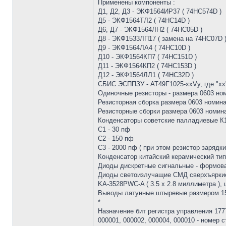
Применены компоненты :
Д1, Д2, Д3 - ЭКФ1564ИР37 ( 74HC574D )
Д5 - ЭКФ1564ТЛ2 ( 74HC14D )
Д6, Д7 - ЭКФ1564ЛН2 ( 74HC05D )
Д8 - ЭКФ1533ЛП17 ( замена на 74HC07D 
Д9 - ЭКФ1564ЛА4 ( 74HC10D )
Д10 - ЭКФ1564КП7 ( 74HC151D )
Д11 - ЭКФ1564КП2 ( 74HC153D )
Д12 - ЭКФ1564ЛЛ1 ( 74HC32D )
СБИС ЭСППЗУ - AT49F1025-xxVy, где "хх" 
Одиночные резисторы - размера 0603 но
Резисторная сборка размера 0603 номинал
Резисторные сборки размера 0603 номина
Конденсаторы советские палладиевые К1
С1 - 30 пф
С2 - 150 пф
С3 - 2000 пф ( при этом резистор зарядки
Конденсатор китайский керамический типо
Диоды дискретные сигнальные - формова
Диоды светоизлучащие СМД сверхъяркие 
KA-3528PWC-A ( 3.5 х 2.8 миллиметра ), 
Выводы латунные штыревые размером 15 х
*
Назначение бит регистра управления 17776
000001, 000002, 000004, 000010 - номер 