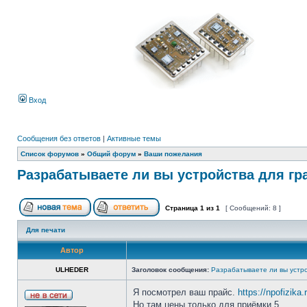
Вход
Сообщения без ответов
|
Активные темы
Список форумов
»
Общий форум
»
Ваши пожелания
Разрабатываете ли вы устройства для гр
Страница
1
из
1
[ Сообщений: 8 ]
Для печати
Автор
ULHEDER
Заголовок сообщения:
Разрабатываете ли вы устро
Я посмотрел ваш прайс.
https://npofizika.
Но там цены только для приёмки 5.