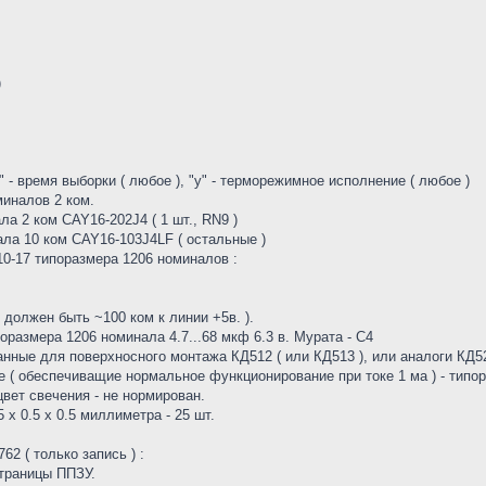
)
- время выборки ( любое ), "у" - терморежимное исполнение ( любое )
миналов 2 ком.
а 2 ком CAY16-202J4 ( 1 шт., RN9 )
ла 10 ком CAY16-103J4LF ( остальные )
0-17 типоразмера 1206 номиналов :
 должен быть ~100 ком к линии +5в. ).
размера 1206 номинала 4.7...68 мкф 6.3 в. Мурата - С4
нные для поверхносного монтажа КД512 ( или КД513 ), или аналоги КД5
( обеспечиващие нормальное функционирование при токе 1 ма ) - типо
цвет свечения - не нормирован.
 0.5 х 0.5 миллиметра - 25 шт.
2 ( только запись ) :
страницы ППЗУ.