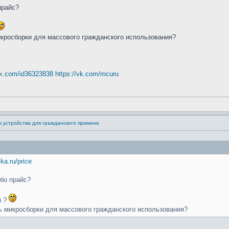
прайс?
кросборки для массового гражданского использования?
vk.com/id36323838
https://vk.com/mcuru
ы устройства для гражданского примене
ika.ru/price
ибо прайс?
и ?
ь микросборки для массового гражданского использования?