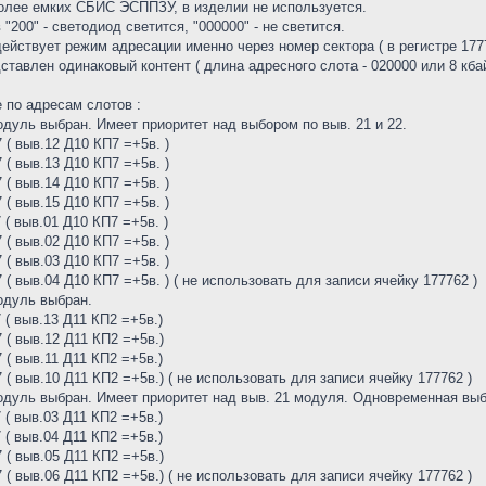
 более емких СБИС ЭСППЗУ, в изделии не используется.
 "200" - светодиод светится, "000000" - не светится.
ействует режим адресации именно через номер сектора ( в регистре 1777
тавлен одинаковый контент ( длина адресного слота - 020000 или 8 кбай
 по адресам слотов :
модуль выбран. Имеет приоритет над выбором по выв. 21 и 22.
 ( выв.12 Д10 КП7 =+5в. )
 ( выв.13 Д10 КП7 =+5в. )
 ( выв.14 Д10 КП7 =+5в. )
 ( выв.15 Д10 КП7 =+5в. )
 ( выв.01 Д10 КП7 =+5в. )
 ( выв.02 Д10 КП7 =+5в. )
 ( выв.03 Д10 КП7 =+5в. )
 ( выв.04 Д10 КП7 =+5в. ) ( не использовать для записи ячейку 177762 )
модуль выбран.
 ( выв.13 Д11 КП2 =+5в.)
 ( выв.12 Д11 КП2 =+5в.)
 ( выв.11 Д11 КП2 =+5в.)
 ( выв.10 Д11 КП2 =+5в.) ( не использовать для записи ячейку 177762 )
модуль выбран. Имеет приоритет над выв. 21 модуля. Одновременная выбо
 ( выв.03 Д11 КП2 =+5в.)
 ( выв.04 Д11 КП2 =+5в.)
 ( выв.05 Д11 КП2 =+5в.)
 ( выв.06 Д11 КП2 =+5в.) ( не использовать для записи ячейку 177762 )