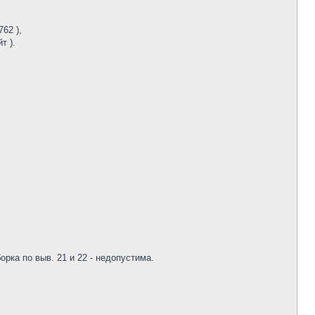
62 ),
т ).
рка по выв. 21 и 22 - недопустима.