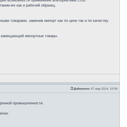
верки возможности применения альтернативы COB.
таким-же как и рабочий образец.
ыми товарами, заменив импорт как по цене так и по качеству.
ик замещающий импортные товары.
Добавлено:
07 мар 2014, 10:54
оронной промышленности.
ично.