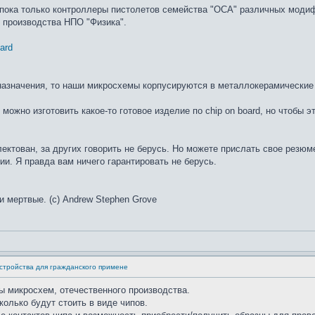
с пока только контроллеры пистолетов семейства "ОСА" различных мо
я производства НПО "Физика".
oard
назначения, то наши микросхемы корпусируются в металлокерамические к
можно изготовить какое-то готовое изделие по chip on board, но чтобы 
лектован, за других говорить не берусь. Но можете прислать свое резюм
ии. Я правда вам ничего гарантировать не берусь.
и мертвые. (с) Andrew Stephen Grove
стройства для гражданского примене
ы микросхем, отечественного производства.
олько будут стоить в виде чипов.