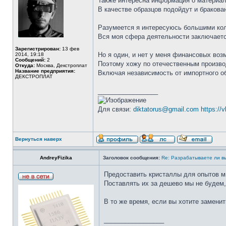
Также интересна информация о материал
В качестве образцов подойдут и бракован
Разумеется я интересуюсь большими ко
Вся моя сфера деятельности заключается
Зарегистрирован:
13 фев
Но я один, и нет у меня финансовых воз
2014, 19:18
Сообщений:
2
Поэтому хожу по отечественным произво
Откуда:
Москва, Декстроплат
Название предприятия:
Включая независимость от импортного о
ДЕКСТРОПЛАТ
_________________
Для связи:
diktatorus@gmail.com
https://
Вернуться наверх
AndreyFizika
Заголовок сообщения:
Re: Разрабатываете ли в
Предоставить кристаллы для опытов 
Поставлять их за дешево мы не будем,
В то же время, если вы хотите заменит
_________________