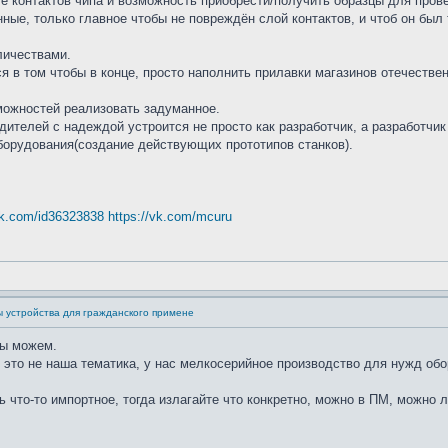
е контактов чипа и возможность приобрести/получить образцы для про
ные, только главное чтобы не повреждён слой контактов, и чтоб он был 
личествами.
 в том чтобы в конце, просто наполнить прилавки магазинов отечественн
можностей реализовать задуманное.
дителей с надеждой устроится не просто как разработчик, а разработч
борудования(создание действующих прототипов станков).
vk.com/id36323838
https://vk.com/mcuru
ы устройства для гражданского примене
мы можем.
 это не наша тематика, у нас мелкосерийное производство для нужд об
ь что-то импортное, тогда излагайте что конкретно, можно в ПМ, можно л