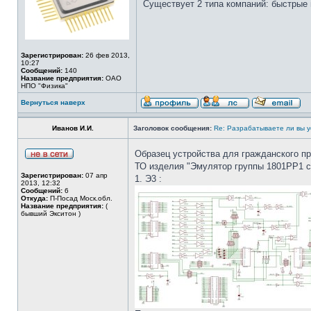
Существует 2 типа компаний: быстрые 
Зарегистрирован:
26 фев 2013,
10:27
Сообщений:
140
Название предприятия:
ОАО
НПО "Физика"
Вернуться наверх
Иванов И.И.
Заголовок сообщения:
Re: Разрабатываете ли вы у
Образец устройства для гражданского пр
ТО изделия "Эмулятор группы 1801РР1 
Зарегистрирован:
07 апр
1. Э3 :
2013, 12:32
Сообщений:
6
Откуда:
П-Посад Моск.обл.
Название предприятия:
(
бывший Экситон )