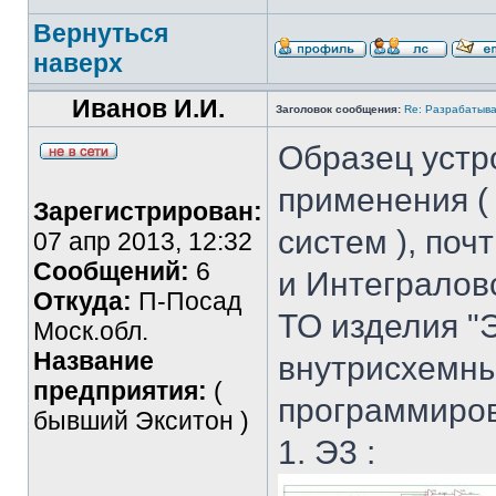
Вернуться
наверх
Иванов И.И.
Заголовок сообщения:
Re: Разрабатыва
Образец устр
применения (
Зарегистрирован:
систем ), поч
07 апр 2013, 12:32
Сообщений:
6
и Интегралов
Откуда:
П-Посад
ТО изделия "
Моск.обл.
Название
внутрисхемн
предприятия:
(
программиро
бывший Экситон )
1. Э3 :