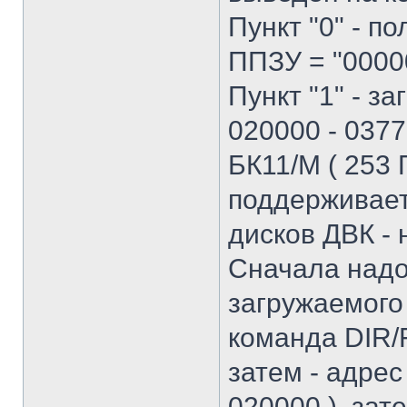
Пункт "0" - п
ППЗУ = "0000
Пункт "1" - з
020000 - 037
БК11/М ( 253 
поддерживает
дисков ДВК -
Сначала надо
загружаемого 
команда DIR/F
затем - адрес
020000 ), зате