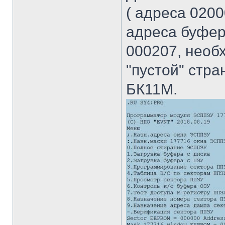
( адреса 0200
адреса буфер
000207, необ
"пустой" стр
БК11М.