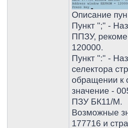
Описание пун
Пункт ";" - Н
ППЗУ, рекоме
120000.
Пункт ":" - Н
селектора ст
обращении к 
значение - 00
ПЗУ БК11/М.
Возможные зн
177716 и стр