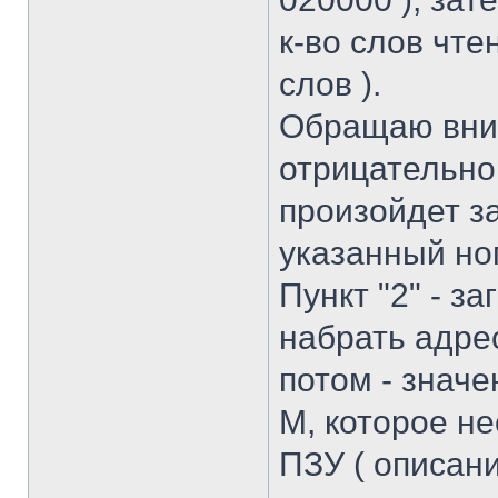
к-во слов чте
слов ).
Обращаю вним
отрицательно
произойдет за
указанный но
Пункт "2" - з
набрать адре
потом - значе
М, которое н
ПЗУ ( описани