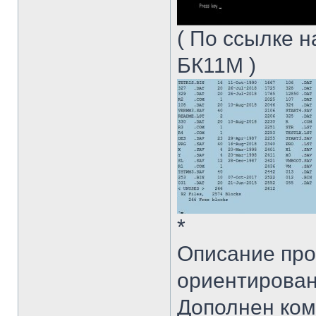
( По ссылке 
БК11М )
*
Описание про
ориентирован
Дополнен ком