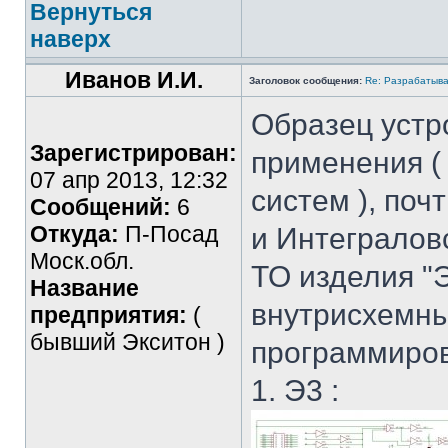
Вернуться
наверх
Иванов И.И.
Заголовок сообщения:
Re: Разрабатыва
Образец устр
Зарегистрирован:
применения (
07 апр 2013, 12:32
систем ), поч
Сообщений:
6
Откуда:
П-Посад
и Интегралов
Моск.обл.
ТО изделия "
Название
внутрисхемн
предприятия:
(
бывший Экситон )
программиро
1. Э3 :