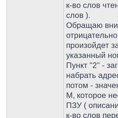
к-во слов чте
слов ).
Обращаю вним
отрицательно
произойдет за
указанный но
Пункт "2" - з
набрать адре
потом - значе
М, которое н
ПЗУ ( описани
к-во слов пе