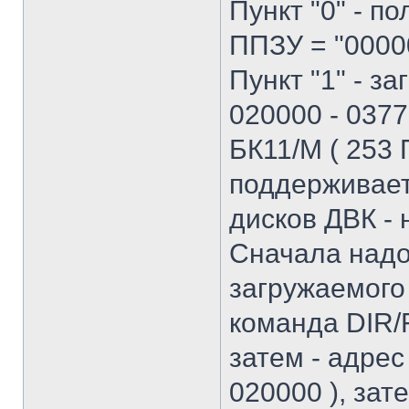
Пункт "0" - п
ППЗУ = "0000
Пункт "1" - з
020000 - 037
БК11/М ( 253 
поддерживает
дисков ДВК -
Сначала надо
загружаемого 
команда DIR/F
затем - адрес
020000 ), зате