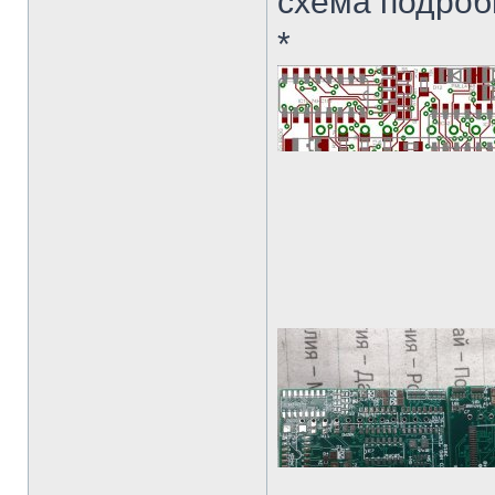
схема подроб
*