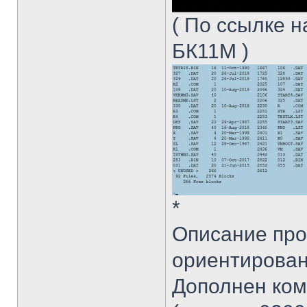
( По ссылке 
БК11М )
*
Описание про
ориентирован
Дополнен ком