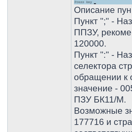
Описание пун
Пункт ";" - Н
ППЗУ, рекоме
120000.
Пункт ":" - Н
селектора ст
обращении к 
значение - 00
ПЗУ БК11/М.
Возможные зн
177716 и стр