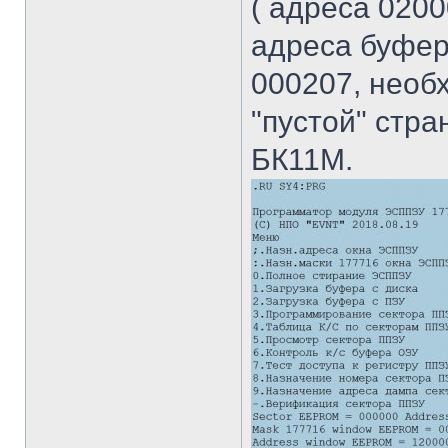
( адреса 0200
адреса буфер
000207, необ
"пустой" стр
БК11М.