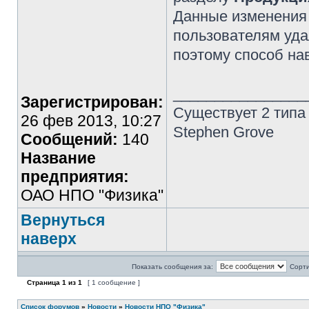
Данные изменения 
пользователям уд
поэтому способ на
________________
Зарегистрирован:
Существует 2 типа
26 фев 2013, 10:27
Stephen Grove
Сообщений:
140
Название
предприятия:
ОАО НПО "Физика"
Вернуться
наверх
Показать сообщения за:
Сорти
Страница
1
из
1
[ 1 сообщение ]
Список форумов
»
Новости
»
Новости НПО "Физика"