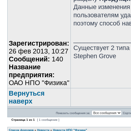
Данные изменения 
пользователям уд
поэтому способ на
________________
Зарегистрирован:
Существует 2 типа
26 фев 2013, 10:27
Stephen Grove
Сообщений:
140
Название
предприятия:
ОАО НПО "Физика"
Вернуться
наверх
Показать сообщения за:
Сорти
Страница
1
из
1
[ 1 сообщение ]
Список форумов
»
Новости
»
Новости НПО "Физика"