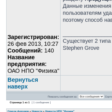
Данные изменения 
пользователям уд
поэтому способ на
________________
Зарегистрирован:
Существует 2 типа
26 фев 2013, 10:27
Stephen Grove
Сообщений:
140
Название
предприятия:
ОАО НПО "Физика"
Вернуться
наверх
Показать сообщения за:
Сорти
Страница
1
из
1
[ 1 сообщение ]
Список форумов
»
Новости
»
Новости НПО "Физика"