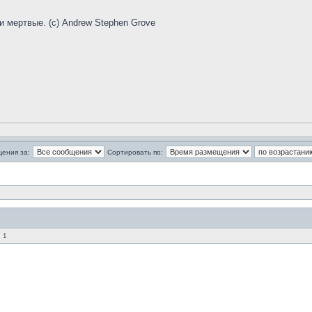
и мертвые. (с) Andrew Stephen Grove
щения за:
Сортировать по:
 1