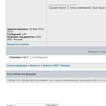
_________________
Существует 2 типа компаний: быстрые 
Зарегистрирован:
26 фев 2013,
10:27
Сообщений:
140
Название предприятия:
ОАО
НПО "Физика"
Вернуться наверх
Показать сооб
Страница
1
из
1
[ 1 сообщение ]
Список форумов
»
Новости
»
Новости НПО "Физика"
Кто сейчас на форуме
Сейчас этот форум просматривают: нет зарегистрированных пользователей и гости:
Найти: