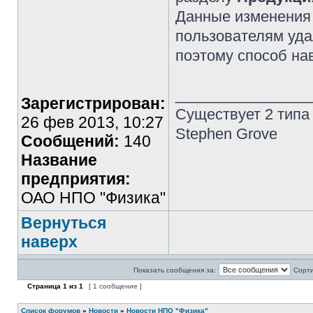
Данные изменения 
пользователям уд
поэтому способ на
________________
Зарегистрирован:
Существует 2 типа
26 фев 2013, 10:27
Stephen Grove
Сообщений:
140
Название
предприятия:
ОАО НПО "Физика"
Вернуться
наверх
Показать сообщения за:
Сорти
Страница
1
из
1
[ 1 сообщение ]
Список форумов
»
Новости
»
Новости НПО "Физика"