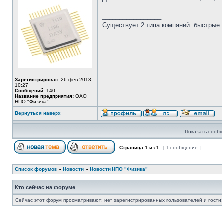
_________________
Существует 2 типа компаний: быстрые 
Зарегистрирован:
26 фев 2013,
10:27
Сообщений:
140
Название предприятия:
ОАО
НПО "Физика"
Вернуться наверх
Показать сооб
Страница
1
из
1
[ 1 сообщение ]
Список форумов
»
Новости
»
Новости НПО "Физика"
Кто сейчас на форуме
Сейчас этот форум просматривают: нет зарегистрированных пользователей и гости: