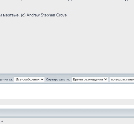
и мертвые. (с) Andrew Stephen Grove
щения за:
Сортировать по:
 1