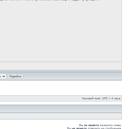
Часовой пояс: UTC + 4 часа
Вы
не можете
начинать темы
Вы
не можете
отвечать на сообщения