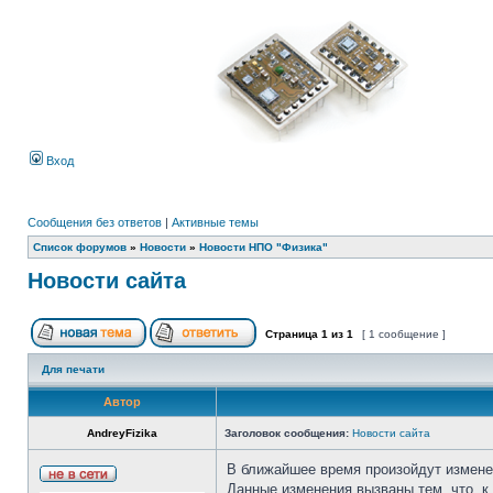
Вход
Сообщения без ответов
|
Активные темы
Список форумов
»
Новости
»
Новости НПО "Физика"
Новости сайта
Страница
1
из
1
[ 1 сообщение ]
Для печати
Автор
AndreyFizika
Заголовок сообщения:
Новости сайта
В ближайшее время произойдут измене
Данные изменения вызваны тем, что, 