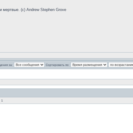
и мертвые. (с) Andrew Stephen Grove
щения за:
Сортировать по:
 1