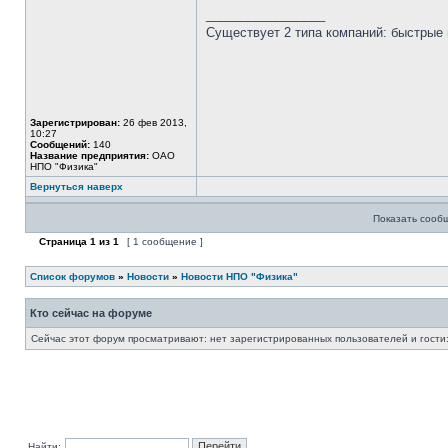
_________________
Существует 2 типа компаний: быстрые 
Зарегистрирован:
26 фев 2013,
10:27
Сообщений:
140
Название предприятия:
ОАО
НПО "Физика"
Вернуться наверх
Показать сооб
Страница
1
из
1
[ 1 сообщение ]
Список форумов
»
Новости
»
Новости НПО "Физика"
Кто сейчас на форуме
Сейчас этот форум просматривают: нет зарегистрированных пользователей и гости:
Найти: