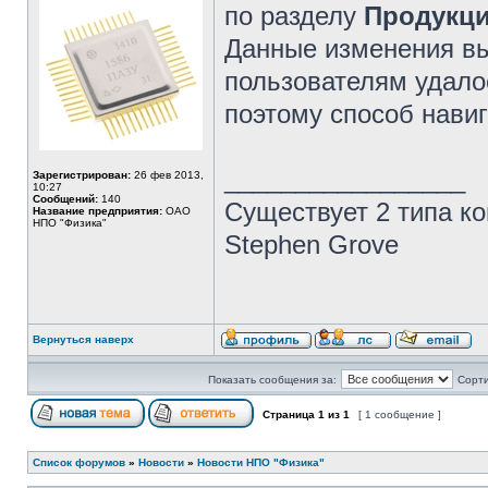
по разделу
Продукц
Данные изменения вы
пользователям удал
поэтому способ нави
_________________
Зарегистрирован:
26 фев 2013,
10:27
Сообщений:
140
Существует 2 типа ко
Название предприятия:
ОАО
НПО "Физика"
Stephen Grove
Вернуться наверх
Показать сообщения за:
Сорти
Страница
1
из
1
[ 1 сообщение ]
Список форумов
»
Новости
»
Новости НПО "Физика"