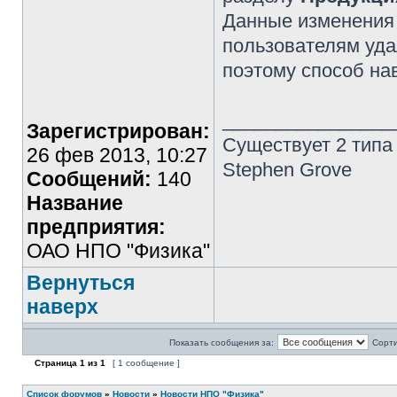
Данные изменения 
пользователям уд
поэтому способ на
________________
Зарегистрирован:
Существует 2 типа
26 фев 2013, 10:27
Stephen Grove
Сообщений:
140
Название
предприятия:
ОАО НПО "Физика"
Вернуться
наверх
Показать сообщения за:
Сорти
Страница
1
из
1
[ 1 сообщение ]
Список форумов
»
Новости
»
Новости НПО "Физика"