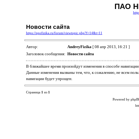
ПАО Н
http
Новости сайта
https://npofizika.ru/forum/viewtopic.php?f=14&t=11
Автор:
AndreyFizika
[ 08 апр 2013, 16:21 ]
Заголовок сообщения:
Новости сайта
В ближайшее время произойдут изменения в способе навигации
Данные изменения вызваны тем, что, к сожалению, не всем по
навигации будет упрощен.
Страница
1
из
1
Powered by phpB
ht