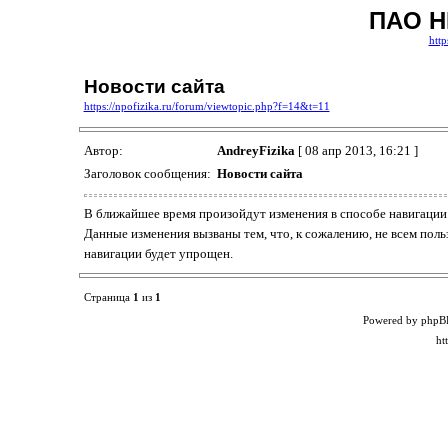
ПАО Н
http
Новости сайта
https://npofizika.ru/forum/viewtopic.php?f=14&t=11
Автор:
AndreyFizika
[ 08 апр 2013, 16:21 ]
Заголовок сообщения:
Новости сайта
В ближайшее время произойдут изменения в способе навигации
Данные изменения вызваны тем, что, к сожалению, не всем по
навигации будет упрощен.
Страница
1
из
1
Powered by phpB
ht