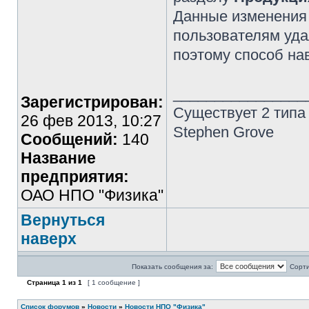
Данные изменения 
пользователям уд
поэтому способ на
________________
Зарегистрирован:
Существует 2 типа
26 фев 2013, 10:27
Stephen Grove
Сообщений:
140
Название
предприятия:
ОАО НПО "Физика"
Вернуться
наверх
Показать сообщения за:
Сорти
Страница
1
из
1
[ 1 сообщение ]
Список форумов
»
Новости
»
Новости НПО "Физика"