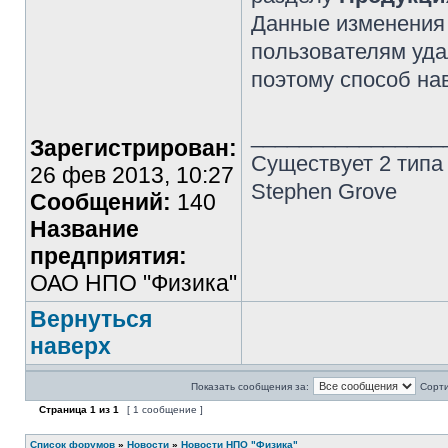
Данные изменения 
пользователям уд
поэтому способ на
________________
Зарегистрирован:
Существует 2 типа
26 фев 2013, 10:27
Stephen Grove
Сообщений:
140
Название
предприятия:
ОАО НПО "Физика"
Вернуться
наверх
Показать сообщения за:
Сорти
Страница
1
из
1
[ 1 сообщение ]
Список форумов
»
Новости
»
Новости НПО "Физика"