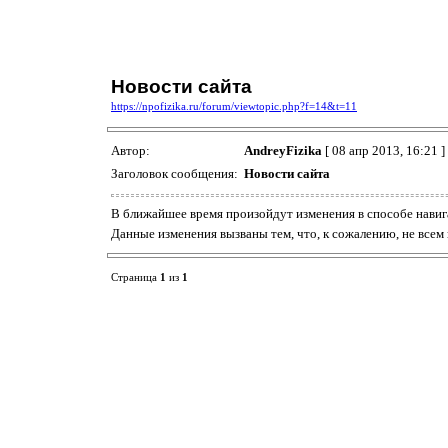
Новости сайта
https://npofizika.ru/forum/viewtopic.php?f=14&t=11
Автор:
AndreyFizika
[ 08 апр 2013, 16:21 ]
Заголовок сообщения:
Новости сайта
В ближайшее время произойдут изменения в способе навиг
Данные изменения вызваны тем, что, к сожалению, не все
Страница
1
из
1