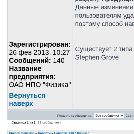
Данные изменения 
пользователям уд
поэтому способ на
________________
Зарегистрирован:
Существует 2 типа
26 фев 2013, 10:27
Stephen Grove
Сообщений:
140
Название
предприятия:
ОАО НПО "Физика"
Вернуться
наверх
Показать сообщения за:
Сорти
Страница
1
из
1
[ 1 сообщение ]
Список форумов
»
Новости
»
Новости НПО "Физика"