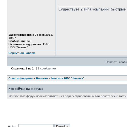
_________________
Существует 2 типа компаний: быстрые 
Зарегистрирован:
26 фев 2013,
10:27
Сообщений:
140
Название предприятия:
ОАО
НПО "Физика"
Вернуться наверх
Показать сооб
Страница
1
из
1
[ 1 сообщение ]
Список форумов
»
Новости
»
Новости НПО "Физика"
Кто сейчас на форуме
Сейчас этот форум просматривают: нет зарегистрированных пользователей и гости:
Найти: