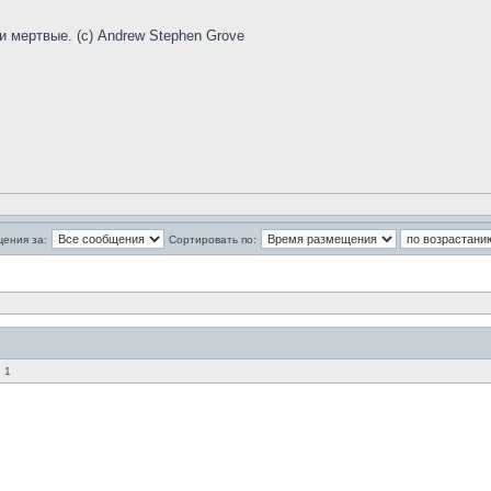
и мертвые. (с) Andrew Stephen Grove
щения за:
Сортировать по:
 1