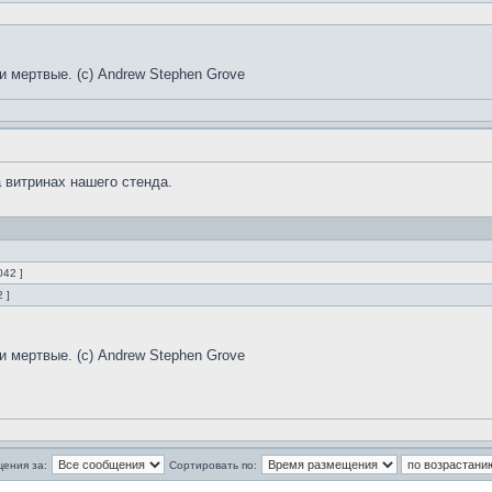
и мертвые. (с) Andrew Stephen Grove
 витринах нашего стенда.
042 ]
 ]
и мертвые. (с) Andrew Stephen Grove
щения за:
Сортировать по: