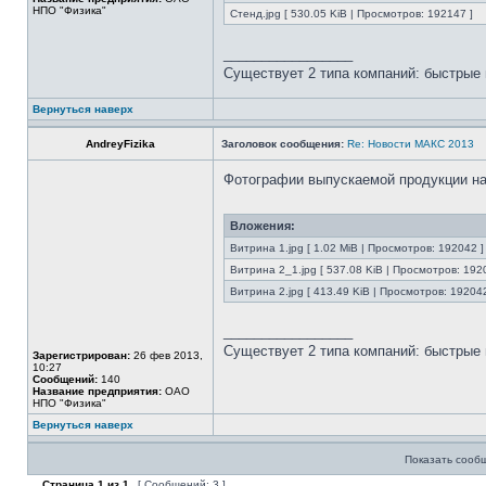
НПО "Физика"
Стенд.jpg [ 530.05 KiB | Просмотров: 192147 ]
_________________
Существует 2 типа компаний: быстрые 
Вернуться наверх
AndreyFizika
Заголовок сообщения:
Re: Новости МАКС 2013
Фотографии выпускаемой продукции на
Вложения:
Витрина 1.jpg [ 1.02 MiB | Просмотров: 192042 ]
Витрина 2_1.jpg [ 537.08 KiB | Просмотров: 192
Витрина 2.jpg [ 413.49 KiB | Просмотров: 192042
_________________
Существует 2 типа компаний: быстрые 
Зарегистрирован:
26 фев 2013,
10:27
Сообщений:
140
Название предприятия:
ОАО
НПО "Физика"
Вернуться наверх
Показать сооб
Страница
1
из
1
[ Сообщений: 3 ]