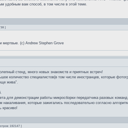
м удобным вам способ, в том числе в этой теме.
38 ]
и мертвые. (с) Andrew Stephen Grove
лепный стенд, много новых знакомств и приятных встреч!
шое количество специалистов(в том числе иностранцев, которые фотог
еще жива".
.
кета для демонстрации работы микросборки передатчика разовых команд
м накаливания, которые зажигались последовательно согласно алгорит
ь красиво!
отров: 192147 ]